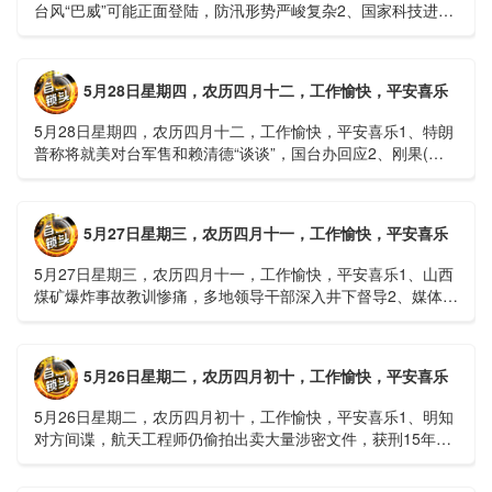
台风“巴威”可能正面登陆，防汛形势严峻复杂2、国家科技进步
一等奖！同济大学为纳米制造铸就“精准标尺”3、四川宜宾
高......
5月28日星期四，农历四月十二，工作愉快，平安喜乐
5月28日星期四，农历四月十二，工作愉快，平安喜乐1、特朗
普称将就美对台军售和赖清德“谈谈”，国台办回应2、刚果(金)
埃博拉疫情仍处于暴发初期，主要传播方式为体液接触3、......
5月27日星期三，农历四月十一，工作愉快，平安喜乐
5月27日星期三，农历四月十一，工作愉快，平安喜乐1、山西
煤矿爆炸事故教训惨痛，多地领导干部深入井下督导2、媒体：
重庆永川一村会计打电话叫醒乡亲后失联，遗体被找到确认遇
难......
5月26日星期二，农历四月初十，工作愉快，平安喜乐
5月26日星期二，农历四月初十，工作愉快，平安喜乐1、明知
对方间谍，航天工程师仍偷拍出卖大量涉密文件，获刑15年
2、神舟二十三号载人飞船与空间站组合体完成自主快速交会对
接......