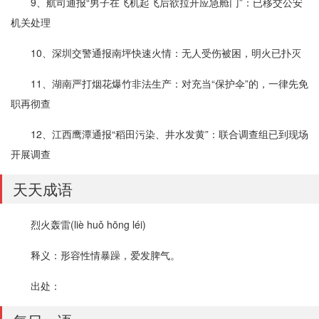
9、航司通报“男子在飞机起飞后欲拉开应急舱门”：已移交公安
机关处理
10、深圳交警通报南坪快速火情：无人受伤被困，明火已扑灭
11、湖南严打烟花爆竹非法生产：对充当“保护伞”的，一律先免
职再彻查
12、江西鹰潭通报“稻田污染、井水发黄”：联合调查组已到现场
开展调查
天天成语
烈火轰雷(liè huǒ hōng léi)
释义：形容性情暴躁，爱发脾气。
出处：