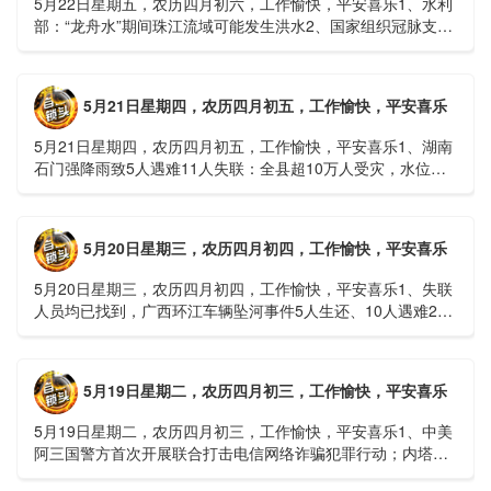
5月22日星期五，农历四月初六，工作愉快，平安喜乐1、水利
部：“龙舟水”期间珠江流域可能发生洪水2、国家组织冠脉支架
接续采购开标；英伟达第一财季营收大增超预期3、司法
部：......
5月21日星期四，农历四月初五，工作愉快，平安喜乐
5月21日星期四，农历四月初五，工作愉快，平安喜乐1、湖南
石门强降雨致5人遇难11人失联：全县超10万人受灾，水位正
逐步回落2、俄罗斯总统普京抵达北京；美国30年期国债收......
5月20日星期三，农历四月初四，工作愉快，平安喜乐
5月20日星期三，农历四月初四，工作愉快，平安喜乐1、失联
人员均已找到，广西环江车辆坠河事件5人生还、10人遇难2、
贵州中南部5县昨日出现特大暴雨，20县降大暴雨3、边境......
5月19日星期二，农历四月初三，工作愉快，平安喜乐
5月19日星期二，农历四月初三，工作愉快，平安喜乐1、中美
阿三国警方首次开展联合打击电信网络诈骗犯罪行动；内塔尼
亚胡与特朗普讨论重启对伊战事可能性2、湖北宣恩县汛情已致