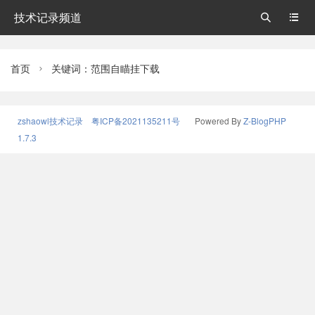
技术记录频道


首页
关键词：范围自瞄挂下载

zshaowl技术记录
粤ICP备2021135211号
Powered By
Z-BlogPHP
1.7.3