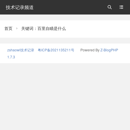
技术记录频道


首页
关键词：百里自瞄是什么

zshaowl技术记录
粤ICP备2021135211号
Powered By
Z-BlogPHP
1.7.3