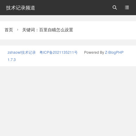
技术记录频道


首页
关键词：百里自瞄怎么设置

zshaowl技术记录
粤ICP备2021135211号
Powered By
Z-BlogPHP
1.7.3