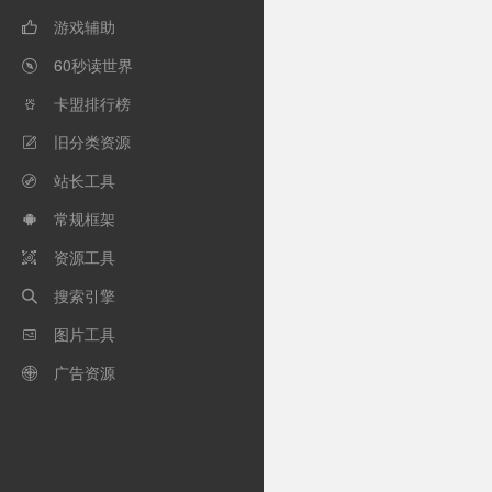
游戏辅助

60秒读世界

卡盟排行榜

旧分类资源

站长工具

常规框架

资源工具

搜索引擎

图片工具

广告资源
