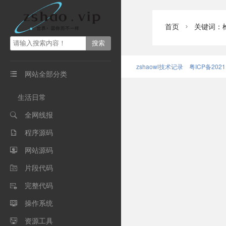
首页
关键词：

zshaowl技术记录
粤ICP备2021
网站全部分类

生活日常
全网线报

程序源码

网站源码

片段代码

完整代码

操作系统

资源工具
