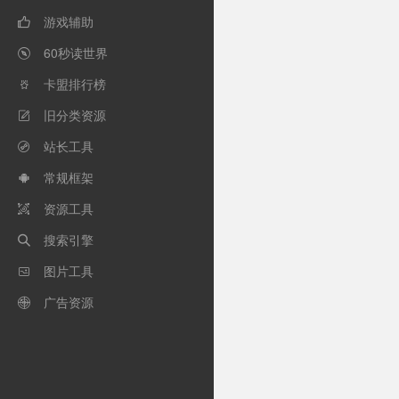
游戏辅助

60秒读世界

卡盟排行榜

旧分类资源

站长工具

常规框架

资源工具

搜索引擎

图片工具

广告资源
