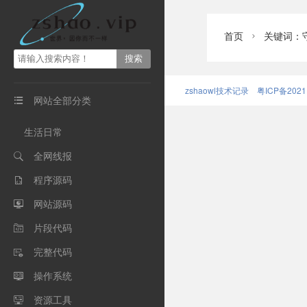
首页
关键词：

zshaowl技术记录
粤ICP备2021
网站全部分类

生活日常
全网线报

程序源码

网站源码

片段代码

完整代码

操作系统

资源工具
