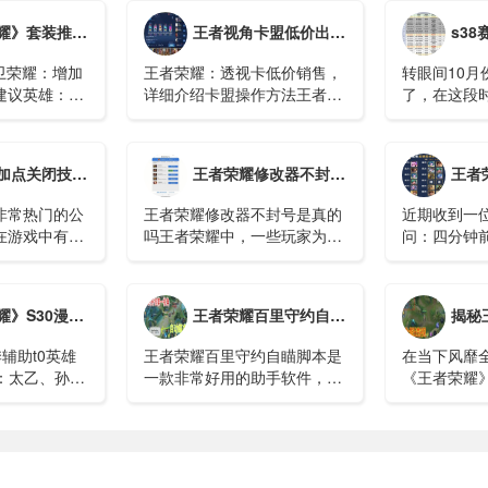
https://herm
套装推荐-辅助篇
王者视角卡盟低价出售（王者荣耀：视角卡牌低价出售，详细介绍卡盟操作方法）
s38赛季更新时
看）...
卫荣耀：增加
王者荣耀：透视卡低价销售，
转眼间10月
建议英雄：所
详细介绍卡盟操作方法王者荣
了，在这段
护型软辅缺少
耀是一款火爆的手机游戏，在
者荣耀不仅
可以提高对于
游戏中透视卡是非常重要的道
动，同时还
具，它可以帮助玩家更好的把
下来的很多
关闭技能推荐方法
王者荣耀修改器不封号是真的吗？
王者荣耀：经济分配
握机会，快速上分。在市场上
汗这个英雄
有很多透视卡销售平台...
雄空空儿的出
非常热门的公
王者荣耀修改器不封号是真的
近期收到一
在游戏中有很
吗王者荣耀中，一些玩家为了
问：四分钟
可以游戏，游
让自己的游戏体验更有个性，
吃线，补刀
能可以进行设
使用了皮肤修改器和美化包，
两个队友一
置成自己顺手
对于这个会不会被封号玩家们
的话又怎么
个英雄辅助最强t0英雄排行榜
王者荣耀百里守约自瞄脚本
揭秘王者荣耀
打游戏是会流
也很关心。那么...
唤师对于补
有疑惑...
辅助t0英雄
王者荣耀百里守约自瞄脚本是
在当下风靡全
0.5：太乙、孙
一款非常好用的助手软件，帮
《王者荣耀
泉的改动，可
助玩家在软件上实现自动瞄准
话题如同一
型辅助都可以
功能，让游戏瞄准发布更轻
着游戏的公
T0....
松、更快捷。开启自瞄功能，
验，我们就
可以100%命中敌人，逐场进
个令人深恶
行超远程精准击杀。...
频，看...