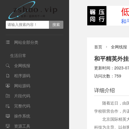
网站全部分类

首页
全网线报

生活日常
和平精英外挂
全网线报

更新时间：2023-07-0
程序源码
访问次数：759

网站源码

详细介绍
片段代码

随着近日，由
完整代码

学校联营合作，共
操作系统

北京国际精英
资源工具

科技为主导、以创