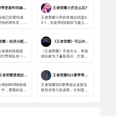
es.xaapi.ai/guide/configuration 查
间确定，新版本战令曝光，新帅教练守约，米莱迪微笑
王者荣耀小乔怎么玩?
份就已经要结束
王者荣耀小乔的常规出招是2-
时间的周年庆，王
3-1，先使用2技能吹飞敌人，
推出了很多的活
然后接3技能的大范围AOE疯
爆料了王者荣耀接
狂收割敌方，在大招移速加成
计划。比如成吉思
上用1技能收割残血。...
机制揭晓。辅助的最后一搏攻击有什么好处吗？ - 哔哩哔哩
《王者荣耀》可以外挂吗？别傻了！小心被骗！
的重做，还有新英
现等等。...
位读者的投稿提
《王者荣耀》手游大火，有游
前打野和队友一起
戏玩家为了赢取高分，打算弄
经济归谁？辅助和
个作弊外挂软件。结果，软件
起吃线，辅助补刀
没买到，反而被骗了5000多
算呢？相信不少召
元。...
透视技巧秘密，游戏公平性的隐形杀手
王者荣耀S23赛季季票皮肤宝箱选哪一款？
刀经济归属的问题
球的MOBA游戏
王者荣耀S23赛季战令皮肤宝
》中，透视挂这一
箱包含有六款皮肤，分别是孙
颗毒瘤，严重威胁
膑的天使之翼、露娜的哥特玫
平性和玩家的体
瑰、裴擒虎的街头旋风、哪咤
来深入探讨一下这
的三太子、狄仁杰的锦衣卫以
痛绝的透视挂视
及苏烈的坚韧之力。在这之
中，若仅以价格来看...