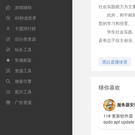
社会实践能力为主
游戏辅助

此外，和平精
60秒读世界

型的学习和培育。
卡盟排行榜

学生社会实践
旧分类资源

及有志于自主创业
站长工具

常规框架

黑白直播体育
资源工具

搜索引擎

猜你喜欢
图片工具

广告资源

服务器安装轻
11# 更新软件源
sudo apt update
y# 安装超轻量桌
面 XFCE（4G 内.