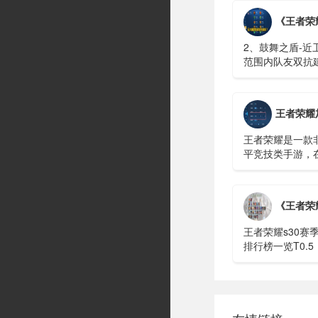
《王者荣耀》
2、鼓舞之盾-近
范围内队友双抗
有辅助分析：保
稳定控制技能，
c位的保护能力...
王者荣耀加点
王者荣耀是一款
平竞技类手游，
多种不同的模式
戏中还有很多功
置，玩家可以设
《王者荣耀》S30漫游哪
的样子，这样在
畅很多。...
王者荣耀s30赛季
排行榜一览​​​​​​​T
膑、东皇由于星
以说现在的功能
做星权，太乙为什么