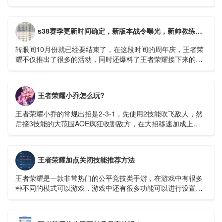
它可以帮助玩家更好的把握机会，快速上分。在市场上有很多
透视卡销售平台...
s38赛季更新时间确定，新版本战令曝光，新帅教练守约，米莱迪微笑
转眼间10月份就已经要结束了，在这段时间的周年庆，王者荣
耀不仅推出了很多的活动，同时还爆料了王者荣耀接下来的很
多计划。比如成吉思汗这个英雄的重做，还有新英雄空空儿的
出现等等。...
王者荣耀小乔怎么玩?
王者荣耀小乔的常规出招是2-3-1，先使用2技能吹飞敌人，然
后接3技能的大范围AOE疯狂收割敌方，在大招移速加成上用1
技能收割残血。...
王者荣耀加点关闭技能推荐方法
王者荣耀是一款非常热门的公平竞技类手游，在游戏中有很多
种不同的模式可以游戏，游戏中还有很多功能可以进行设置，
玩家可以设置成自己顺手的样子，这样在打游戏是会流畅很
多。...