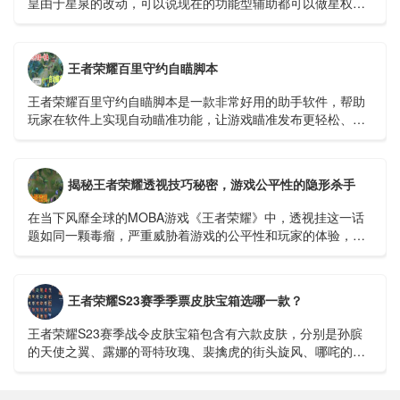
皇由于星泉的改动，可以说现在的功能型辅助都可以做星权，
太乙为什么T0....
王者荣耀百里守约自瞄脚本
王者荣耀百里守约自瞄脚本是一款非常好用的助手软件，帮助
玩家在软件上实现自动瞄准功能，让游戏瞄准发布更轻松、更
快捷。开启自瞄功能，可以100%命中敌人，逐场进行超远程精
准击杀。...
揭秘王者荣耀透视技巧秘密，游戏公平性的隐形杀手
在当下风靡全球的MOBA游戏《王者荣耀》中，透视挂这一话
题如同一颗毒瘤，严重威胁着游戏的公平性和玩家的体验，我
们就来深入探讨一下这个令人深恶痛绝的透视挂视频，看...
王者荣耀S23赛季季票皮肤宝箱选哪一款？
王者荣耀S23赛季战令皮肤宝箱包含有六款皮肤，分别是孙膑
的天使之翼、露娜的哥特玫瑰、裴擒虎的街头旋风、哪咤的三
太子、狄仁杰的锦衣卫以及苏烈的坚韧之力。在这之中，若仅
以价格来看...