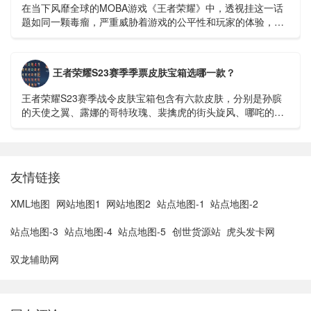
在当下风靡全球的MOBA游戏《王者荣耀》中，透视挂这一话
题如同一颗毒瘤，严重威胁着游戏的公平性和玩家的体验，我
们就来深入探讨一下这个令人深恶痛绝的透视挂视频，看...
王者荣耀S23赛季季票皮肤宝箱选哪一款？
王者荣耀S23赛季战令皮肤宝箱包含有六款皮肤，分别是孙膑
的天使之翼、露娜的哥特玫瑰、裴擒虎的街头旋风、哪咤的三
太子、狄仁杰的锦衣卫以及苏烈的坚韧之力。在这之中，若仅
以价格来看...
友情链接
XML地图
网站地图1
网站地图2
站点地图-1
站点地图-2
站点地图-3
站点地图-4
站点地图-5
创世货源站
虎头发卡网
双龙辅助网