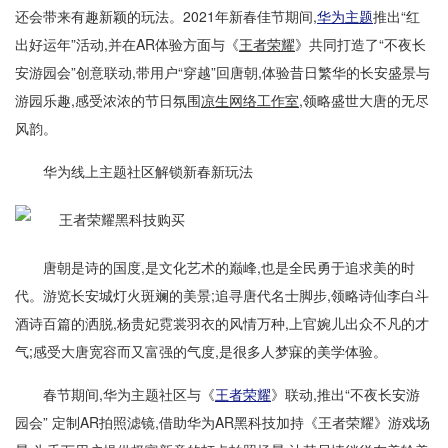
还会带来有趣新颖的玩法。2021年新春佳节期间,
华为主题
推出“红
出好运年”活动,并在AR体验方面与《
王者荣耀
》共同打造了“不夜长
安游园会”创意联动,带用户“穿越”回唐朝,体验昔日繁华的长安盛景与
游园乐趣,感受浓浓的节日氛围
凉生网络工作室
,领略盛世大唐的无尽
风韵。
华为线上主题社区解锁新春新玩法
唐朝是诗的国度,是文化艺术的巅峰,也是全民勇于追求美的时
代。游览长安城灯火斑斓的美景;追寻唐代名士脚步,领略诗仙李白斗
酒诗百篇的洒脱,杨贵妃霓裳羽衣的风情万种,上官婉儿出众不凡的才
气;感受大唐宽容而又富强的气度,是很多人梦寐的美学体验。
春节期间,华为主题社区与《
王者荣耀
》联动,推出“不夜长安游
园会” 定制AR拍照滤镜,借助华为AR黑科技加持《王者荣耀》游戏场