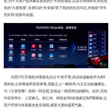
景,为千万用户提供极富新意的打卡拍照场景,让其尽情徜徉在美轮美
奂的“大唐国度”,在梦幻的“长安城”留下美好的生活印记,并收获“开年
开好局”的新年祝愿。
当用户打开相机对着镜头比出“6”的手势,就会快速触发华为AR
黑科技,公孙离旋即跃然屏幕,花船之上一舞惊鸿,与之互动妙趣横生。
与《王者荣耀》画框一同合照,定格这一精美绝伦的瞬间。此外,活动
中还有李白、上官婉儿、狄仁杰、程咬金等6款独家定制P图模板,让
用户尽情与各路豪杰欢乐游园,感受大唐的盛景气象。