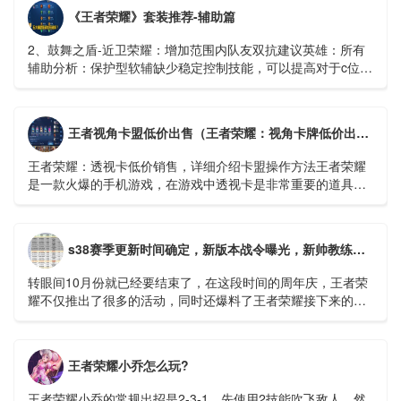
《王者荣耀》套装推荐-辅助篇
2、鼓舞之盾-近卫荣耀：增加范围内队友双抗建议英雄：所有
辅助分析：保护型软辅缺少稳定控制技能，可以提高对于c位的
保护能力...
王者视角卡盟低价出售（王者荣耀：视角卡牌低价出售，详细介绍卡盟操作方法）
王者荣耀：透视卡低价销售，详细介绍卡盟操作方法王者荣耀
是一款火爆的手机游戏，在游戏中透视卡是非常重要的道具，
它可以帮助玩家更好的把握机会，快速上分。在市场上有很多
透视卡销售平台...
s38赛季更新时间确定，新版本战令曝光，新帅教练守约，米莱迪微笑
转眼间10月份就已经要结束了，在这段时间的周年庆，王者荣
耀不仅推出了很多的活动，同时还爆料了王者荣耀接下来的很
多计划。比如成吉思汗这个英雄的重做，还有新英雄空空儿的
出现等等。...
王者荣耀小乔怎么玩?
王者荣耀小乔的常规出招是2-3-1，先使用2技能吹飞敌人，然