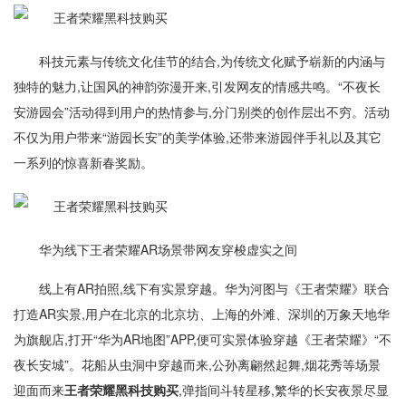
科技元素与传统文化佳节的结合,为传统文化赋予崭新的内涵与
独特的魅力,让国风的神韵弥漫开来,引发网友的情感共鸣。“不夜长
安游园会”活动得到用户的热情参与,分门别类的创作层出不穷。活动
不仅为用户带来“游园长安”的美学体验,还带来游园伴手礼以及其它
一系列的惊喜新春奖励。
华为线下王者荣耀AR场景带网友穿梭虚实之间
线上有AR拍照,线下有实景穿越。华为河图与《王者荣耀》联合
打造AR实景,用户在北京的北京坊、上海的外滩、深圳的万象天地华
为旗舰店,打开“华为AR地图”APP,便可实景体验穿越《王者荣耀》“不
夜长安城”。花船从虫洞中穿越而来,公孙离翩然起舞,烟花秀等场景
迎面而来
王者荣耀黑科技购买
,弹指间斗转星移,繁华的长安夜景尽显