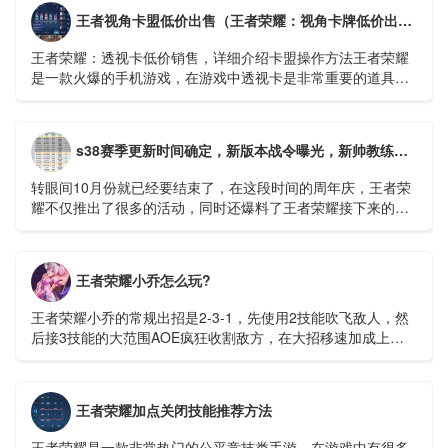
王者视角卡盟低价出售（王者荣耀：视角卡牌低价出售，详细介绍卡盟操作方法）
王者荣耀：透视卡低价销售，详细介绍卡盟操作方法王者荣耀
是一款火爆的手机游戏，在游戏中透视卡是非常重要的道具，
它可以帮助玩家更好的把握机会，快速上分。在市场上有很多
透视卡销售平台...
s38赛季更新时间确定，新版本战令曝光，新帅教练守约，米莱迪微笑
转眼间10月份就已经要结束了，在这段时间的周年庆，王者荣
耀不仅推出了很多的活动，同时还爆料了王者荣耀接下来的很
多计划。比如成吉思汗这个英雄的重做，还有新英雄空空儿的
出现等等。...
王者荣耀小乔怎么玩?
王者荣耀小乔的常规出招是2-3-1，先使用2技能吹飞敌人，然
后接3技能的大范围AOE疯狂收割敌方，在大招移速加成上用1
技能收割残血。...
王者荣耀加点关闭技能推荐方法
王者荣耀是一款非常热门的公平竞技类手游，在游戏中有很多