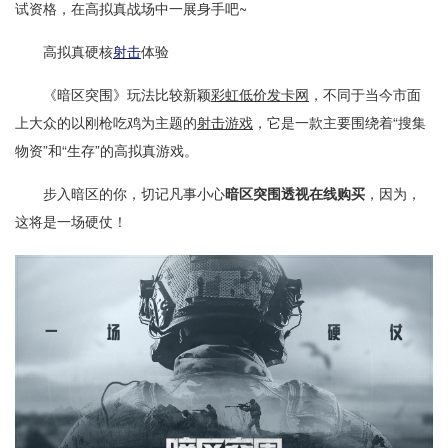
试资格，在高拟真战场中一展身手吧~
高拟真硬核
射击
体验
《暗区突围》玩法比较新颖
彩虹低价发卡网
，不同于当今市面
上大众的以刚枪吃鸡为主题的
射击游戏
，它是一款主要围绕着“搜集
物资”和“生存”的高拟真游戏。
步入暗区的你，切记凡事小心
暗区突围透视在线购买
，因为，
这将是一场硬仗！