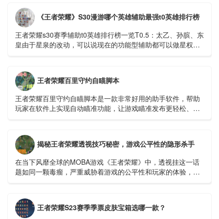
《王者荣耀》S30漫游哪个英雄辅助最强t0英雄排行榜
王者荣耀s30赛季辅助t0英雄排行榜一览​​​​​​​T0.5：太乙、孙膑、东
皇由于星泉的改动，可以说现在的功能型辅助都可以做星权，
太乙为什么T0....
王者荣耀百里守约自瞄脚本
王者荣耀百里守约自瞄脚本是一款非常好用的助手软件，帮助
玩家在软件上实现自动瞄准功能，让游戏瞄准发布更轻松、更
快捷。开启自瞄功能，可以100%命中敌人，逐场进行超远程精
准击杀。...
揭秘王者荣耀透视技巧秘密，游戏公平性的隐形杀手
在当下风靡全球的MOBA游戏《王者荣耀》中，透视挂这一话
题如同一颗毒瘤，严重威胁着游戏的公平性和玩家的体验，我
们就来深入探讨一下这个令人深恶痛绝的透视挂视频，看...
王者荣耀S23赛季季票皮肤宝箱选哪一款？