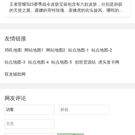
王者荣耀S23赛季战令皮肤宝箱包含有六款皮肤，分别是孙膑
的天使之翼、露娜的哥特玫瑰、裴擒虎的街头旋风、哪咤的三
太子、狄仁杰的锦衣卫以及苏烈的坚韧之力。在这之中，若仅
以价格来看...
友情链接
XML地图
网站地图1
网站地图2
站点地图-1
站点地图-2
站点地图-3
站点地图-4
站点地图-5
创世货源站
虎头发卡网
双龙辅助网
网友评论