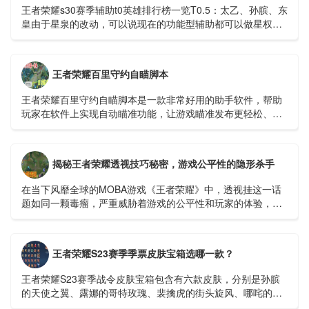
王者荣耀s30赛季辅助t0英雄排行榜一览​​​​​​​T0.5：太乙、孙膑、东
皇由于星泉的改动，可以说现在的功能型辅助都可以做星权，
太乙为什么T0....
王者荣耀百里守约自瞄脚本
王者荣耀百里守约自瞄脚本是一款非常好用的助手软件，帮助
玩家在软件上实现自动瞄准功能，让游戏瞄准发布更轻松、更
快捷。开启自瞄功能，可以100%命中敌人，逐场进行超远程精
准击杀。...
揭秘王者荣耀透视技巧秘密，游戏公平性的隐形杀手
在当下风靡全球的MOBA游戏《王者荣耀》中，透视挂这一话
题如同一颗毒瘤，严重威胁着游戏的公平性和玩家的体验，我
们就来深入探讨一下这个令人深恶痛绝的透视挂视频，看...
王者荣耀S23赛季季票皮肤宝箱选哪一款？
王者荣耀S23赛季战令皮肤宝箱包含有六款皮肤，分别是孙膑
的天使之翼、露娜的哥特玫瑰、裴擒虎的街头旋风、哪咤的三
太子、狄仁杰的锦衣卫以及苏烈的坚韧之力。在这之中，若仅