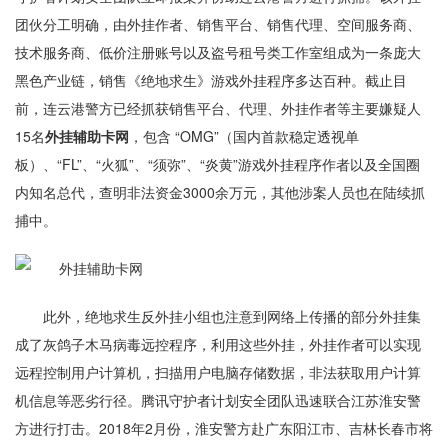
团伙分工明确，由外挂作者、销售平台、销售代理、空间服务商、
技术服务商、低价注册账号以及盗号租号类工作室组成为一条庞大
黑色产业链，销售《绝地求生》游戏外挂程序多达百种。截止目
前，连云港警方已经抓获销售平台、代理、外挂作者等主要嫌疑人
15名
外挂辅助卡网
，包含 “OMG”（国内首款稳定透视单
板）、“FL”、“火狐”、“须弥”、“炎黄”游戏外挂程序作者以及全国圈
内知名总代，查明非法资金3000余万元，其他涉案人员也在陆续抓
捕中。
此外，绝地求生反外挂小组也注意到网络上传播的部分外挂集
成了灰鸽子木马病毒远控程序，利用这些外挂，外挂作者可以实现
远程控制用户计算机，扫描用户电脑存储数据，非法获取用户计算
机信息等恶劣行径。腾讯守护者计划安全团队迅速联合江苏淮安警
方进行打击。2018年2月份，淮安警方赴广东阳江市、吉林长春市将