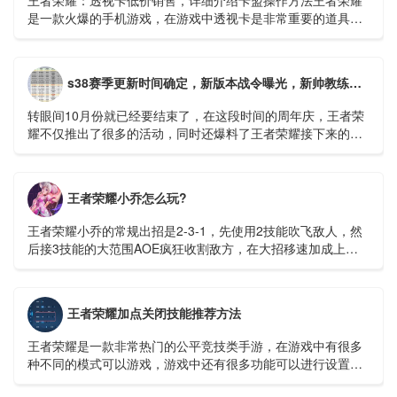
王者荣耀：透视卡低价销售，详细介绍卡盟操作方法王者荣耀
是一款火爆的手机游戏，在游戏中透视卡是非常重要的道具，
它可以帮助玩家更好的把握机会，快速上分。在市场上有很多
透视卡销售平台...
s38赛季更新时间确定，新版本战令曝光，新帅教练守约，米莱迪微笑
转眼间10月份就已经要结束了，在这段时间的周年庆，王者荣
耀不仅推出了很多的活动，同时还爆料了王者荣耀接下来的很
多计划。比如成吉思汗这个英雄的重做，还有新英雄空空儿的
出现等等。...
王者荣耀小乔怎么玩?
王者荣耀小乔的常规出招是2-3-1，先使用2技能吹飞敌人，然
后接3技能的大范围AOE疯狂收割敌方，在大招移速加成上用1
技能收割残血。...
王者荣耀加点关闭技能推荐方法
王者荣耀是一款非常热门的公平竞技类手游，在游戏中有很多
种不同的模式可以游戏，游戏中还有很多功能可以进行设置，
玩家可以设置成自己顺手的样子，这样在打游戏是会流畅很