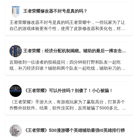
多。...
王者荣耀修改器不封号是真的吗？
王者荣耀修改器不封号是真的吗王者荣耀中，一些玩家为了让
自己的游戏体验更有个性，使用了皮肤修改器和美化包，对于
这个会不会被封号玩家们也很关心。那么...
王者荣耀：经济分配机制揭晓。辅助的最后一搏攻击有什么好处吗？ - 哔哩哔哩
近期收到一位读者的投稿提问：四分钟前打野和队友一起吃
线，补刀经济归谁？辅助和两个队友一起吃线，辅助补刀的话
又怎么算呢？相信不少召唤师对于补刀经济归属的问题有疑
惑...
《王者荣耀》可以外挂吗？别傻了！小心被骗！
《王者荣耀》手游大火，有游戏玩家为了赢取高分，打算弄个
作弊外挂软件。结果，软件没买到，反而被骗了5000多元。...
《王者荣耀》S30漫游哪个英雄辅助最强t0英雄排行榜