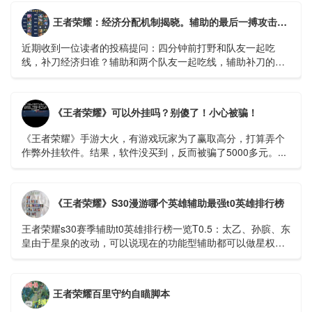
王者荣耀：经济分配机制揭晓。辅助的最后一搏攻击有什么好处吗？ - 哔哩哔哩
近期收到一位读者的投稿提问：四分钟前打野和队友一起吃
线，补刀经济归谁？辅助和两个队友一起吃线，辅助补刀的话
又怎么算呢？相信不少召唤师对于补刀经济归属的问题有疑
惑...
《王者荣耀》可以外挂吗？别傻了！小心被骗！
《王者荣耀》手游大火，有游戏玩家为了赢取高分，打算弄个
作弊外挂软件。结果，软件没买到，反而被骗了5000多元。...
《王者荣耀》S30漫游哪个英雄辅助最强t0英雄排行榜
王者荣耀s30赛季辅助t0英雄排行榜一览​​​​​​​T0.5：太乙、孙膑、东
皇由于星泉的改动，可以说现在的功能型辅助都可以做星权，
太乙为什么T0....
王者荣耀百里守约自瞄脚本