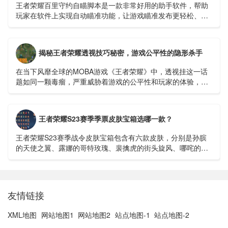
王者荣耀百里守约自瞄脚本是一款非常好用的助手软件，帮助
玩家在软件上实现自动瞄准功能，让游戏瞄准发布更轻松、更
快捷。开启自瞄功能，可以100%命中敌人，逐场进行超远程精
准击杀。...
揭秘王者荣耀透视技巧秘密，游戏公平性的隐形杀手
在当下风靡全球的MOBA游戏《王者荣耀》中，透视挂这一话
题如同一颗毒瘤，严重威胁着游戏的公平性和玩家的体验，我
们就来深入探讨一下这个令人深恶痛绝的透视挂视频，看...
王者荣耀S23赛季季票皮肤宝箱选哪一款？
王者荣耀S23赛季战令皮肤宝箱包含有六款皮肤，分别是孙膑
的天使之翼、露娜的哥特玫瑰、裴擒虎的街头旋风、哪咤的三
太子、狄仁杰的锦衣卫以及苏烈的坚韧之力。在这之中，若仅
以价格来看...
友情链接
XML地图
网站地图1
网站地图2
站点地图-1
站点地图-2