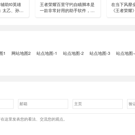
有疑惑...
辅助t0英雄
王者荣耀百里守约自瞄脚本是
在当下风靡全
0.5：太乙、孙
一款非常好用的助手软件，帮
《王者荣耀
泉的改动，可
助玩家在软件上实现自动瞄准
话题如同一
型辅助都可以
功能，让游戏瞄准发布更轻
着游戏的公
T0....
松、更快捷。开启自瞄功能，
验，我们就
可以100%命中敌人，逐场进
个令人深恶
行超远程精准击杀。...
频，看...
图1
网站地图2
站点地图-1
站点地图-2
站点地图-3
站点地图-