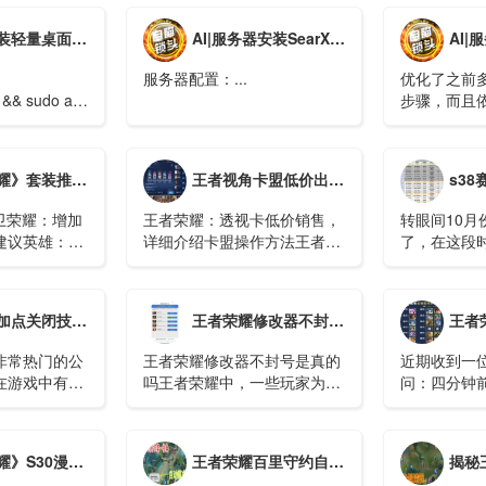
量桌面和 VNC
AI|服务器安装SearXNG
AI|服务器安装H
服务器配置：...
优化了之前
 && sudo apt upgrade -
步骤，而且
置api/本
..
程（需要的
https://herm
套装推荐-辅助篇
王者视角卡盟低价出售（王者荣耀：视角卡牌低价出售，详细介绍卡盟操作方法）
s38赛季更新时
看）...
卫荣耀：增加
王者荣耀：透视卡低价销售，
转眼间10月
建议英雄：所
详细介绍卡盟操作方法王者荣
了，在这段
护型软辅缺少
耀是一款火爆的手机游戏，在
者荣耀不仅
可以提高对于
游戏中透视卡是非常重要的道
动，同时还
具，它可以帮助玩家更好的把
下来的很多
关闭技能推荐方法
王者荣耀修改器不封号是真的吗？
王者荣耀：经济分配
握机会，快速上分。在市场上
汗这个英雄
有很多透视卡销售平台...
雄空空儿的出
非常热门的公
王者荣耀修改器不封号是真的
近期收到一
在游戏中有很
吗王者荣耀中，一些玩家为了
问：四分钟
可以游戏，游
让自己的游戏体验更有个性，
吃线，补刀
能可以进行设
使用了皮肤修改器和美化包，
两个队友一
置成自己顺手
对于这个会不会被封号玩家们
的话又怎么
个英雄辅助最强t0英雄排行榜
王者荣耀百里守约自瞄脚本
揭秘王者荣耀
打游戏是会流
也很关心。那么...
唤师对于补