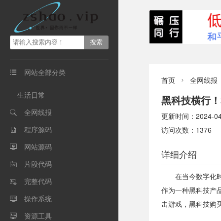
网站全部分类

首页
全网线报

生活日常
黑科技横行！
全网线报

更新时间：2024-04-1
程序源码
访问次数：1376

网站源码

详细介绍
片段代码

在当今数字化
完整代码

作为一种黑科技产
操作系统

击游戏，黑科技购
资源工具
