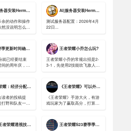
ermes Agent 教程/新增更新教程【新版】
AI|服务器安装Hermes Agent 教程
多余的动作和操作
测试服务器配置：2026年4月
依然没说明怎么配
22日...
地大模型、飞书等教
自己去
es.xaapi.ai/guide/configuration 查
间确定，新版本战令曝光，新帅教练守约，米莱迪微笑
王者荣耀小乔怎么玩?
份就已经要结束
王者荣耀小乔的常规出招是2-
时间的周年庆，王
3-1，先使用2技能吹飞敌人，
推出了很多的活
然后接3技能的大范围AOE疯
爆料了王者荣耀接
狂收割敌方，在大招移速加成
计划。比如成吉思
上用1技能收割残血。...
机制揭晓。辅助的最后一搏攻击有什么好处吗？ - 哔哩哔哩
《王者荣耀》可以外挂吗？别傻了！小心被骗！
的重做，还有新英
现等等。...
位读者的投稿提
《王者荣耀》手游大火，有游
前打野和队友一起
戏玩家为了赢取高分，打算弄
经济归谁？辅助和
个作弊外挂软件。结果，软件
起吃线，辅助补刀
没买到，反而被骗了5000多
算呢？相信不少召
元。...
透视技巧秘密，游戏公平性的隐形杀手
王者荣耀S23赛季季票皮肤宝箱选哪一款？
刀经济归属的问题