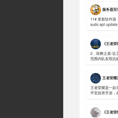
服务器安装轻
11# 更新软件源
sudo apt update
y# 安装超轻量桌
面 XFCE（4G 内.
《王者荣耀》
2、鼓舞之盾-近
范围内队友双抗
有辅助分析：保
稳定控制技能，
c位的保护能力...
王者荣耀加点
王者荣耀是一款
平竞技类手游，
多种不同的模式
戏中还有很多功
置，玩家可以设
《王者荣耀》S30漫游哪
的样子，这样在