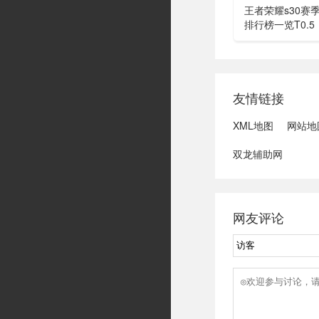
畅很多。...
王者荣耀s30赛季
排行榜一览​​​​​​​T
膑、东皇由于星
以说现在的功能
做星权，太乙为什么
友情链接
XML地图
网站地
双龙辅助网
网友评论