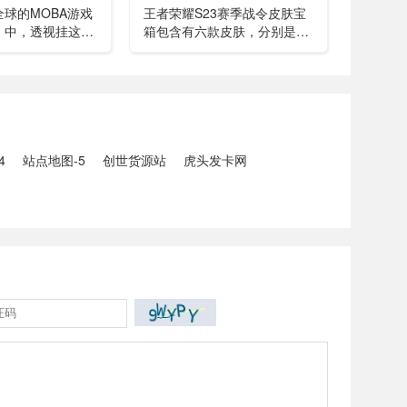
球的MOBA游戏
王者荣耀S23赛季战令皮肤宝
》中，透视挂这一
箱包含有六款皮肤，分别是孙
颗毒瘤，严重威胁
膑的天使之翼、露娜的哥特玫
平性和玩家的体
瑰、裴擒虎的街头旋风、哪咤
来深入探讨一下这
的三太子、狄仁杰的锦衣卫以
痛绝的透视挂视
及苏烈的坚韧之力。在这之
中，若仅以价格来看...
4
站点地图-5
创世货源站
虎头发卡网