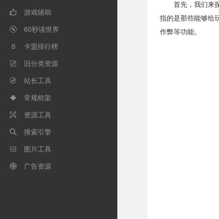
首先，我们来
游戏辅助

指的是那些能够给
60秒读世界

作弊等功能。
卡盟排行榜

旧分类资源

站长工具

常规框架

资源工具

搜索引擎

图片工具

广告资源
