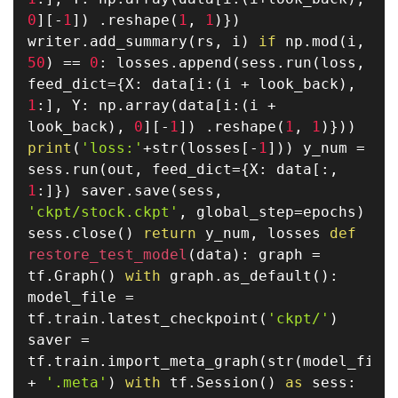
0
]
[
-
1
]
)
.
reshape
(
1
,
1
)
}
)
writer
.
add_summary
(
rs
,
i
)
if
np
.
mod
(
i
,
50
)
==
0
:
losses
.
append
(
sess
.
run
(
loss
,
feed_dict
=
{
X
:
data
[
i
:
(
i
+
look_back
)
,
1
:
]
,
Y
:
np
.
array
(
data
[
i
:
(
i
+
look_back
)
,
0
]
[
-
1
]
)
.
reshape
(
1
,
1
)
}
)
)
print
(
'loss:'
+
str
(
losses
[
-
1
]
)
)
y_num
=
sess
.
run
(
out
,
feed_dict
=
{
X
:
data
[
:
,
1
:
]
}
)
saver
.
save
(
sess
,
'ckpt/stock.ckpt'
,
global_step
=
epochs
)
sess
.
close
(
)
return
y_num
,
losses
def
restore_test_model
(
data
)
:
graph
=
tf
.
Graph
(
)
with
graph
.
as_default
(
)
:
model_file
=
tf
.
train
.
latest_checkpoint
(
'ckpt/'
)
saver
=
tf
.
train
.
import_meta_graph
(
str
(
model_file
+
'.meta'
)
with
tf
.
Session
(
)
as
sess
: