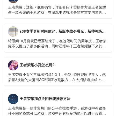
王者荣耀：透视卡低价销售，详细介绍卡盟操作方法王者荣耀
是一款火爆的手机游戏，在游戏中透视卡是非常重要的道具，
它可以帮助玩家更好的把握机会，快速上分。在市场上有很多
透视卡销售平台...
s38赛季更新时间确定，新版本战令曝光，新帅教练守约，米莱迪微笑
转眼间10月份就已经要结束了，在这段时间的周年庆，王者荣
耀不仅推出了很多的活动，同时还爆料了王者荣耀接下来的很
多计划。比如成吉思汗这个英雄的重做，还有新英雄空空儿的
出现等等。...
王者荣耀小乔怎么玩?
王者荣耀小乔的常规出招是2-3-1，先使用2技能吹飞敌人，然
后接3技能的大范围AOE疯狂收割敌方，在大招移速加成上用1
技能收割残血。...
王者荣耀加点关闭技能推荐方法
王者荣耀是一款非常热门的公平竞技类手游，在游戏中有很多
种不同的模式可以游戏，游戏中还有很多功能可以进行设置，