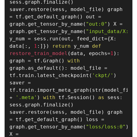
sess
.
graph
.
finalize
(
)
saver
.
restore
(
sess
,
model_file
)
graph
=
tf
.
get_default_graph
(
)
out
=
graph
.
get_tensor_by_name
(
"out:0"
)
X
=
graph
.
get_tensor_by_name
(
"input_data/X:0"
y_num
=
sess
.
run
(
out
,
feed_dict
=
{
X
:
data
[
:
,
1
:
]
}
)
return
y_num
def
restore_train_model
(
data
,
epochs
=
1
)
:
graph
=
tf
.
Graph
(
)
with
graph
.
as_default
(
)
:
model_file
=
tf
.
train
.
latest_checkpoint
(
'ckpt/'
)
saver
=
tf
.
train
.
import_meta_graph
(
str
(
model_file
+
'.meta'
)
with
tf
.
Session
(
)
as
sess
:
sess
.
graph
.
finalize
(
)
saver
.
restore
(
sess
,
model_file
)
graph
=
tf
.
get_default_graph
(
)
loss
=
graph
.
get_tensor_by_name
(
"loss/loss:0"
)
X
=