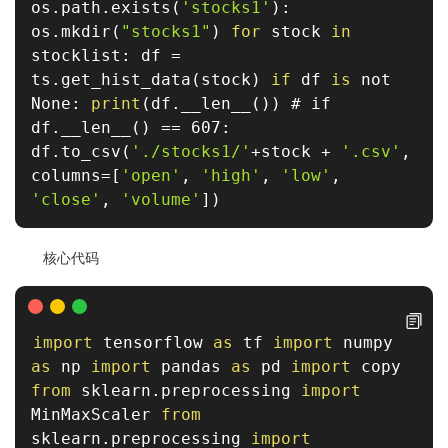
os
.
path
.
exists
(
'stocks1'
)
:
os
.
mkdir
(
"stocks1"
)
for
stock
in
stocklist
:
df
=
ts
.
get_hist_data
(
stock
)
if
df
is
not
None
:
print
(
df
.
__len__
(
)
)
# if
df.__len__() == 607:
df
.
to_csv
(
'./stocks1/'
+
stock
+
'.csv'
,
columns
=
[
'open'
,
'high'
,
'low'
,
'close'
,
'volume'
]
)
核心代码
import
tensorflow
as
tf
import
numpy
as
np
import
pandas
as
pd
import
copy
from
sklearn
.
preprocessing
import
MinMaxScaler
from
sklearn
.
preprocessing
import