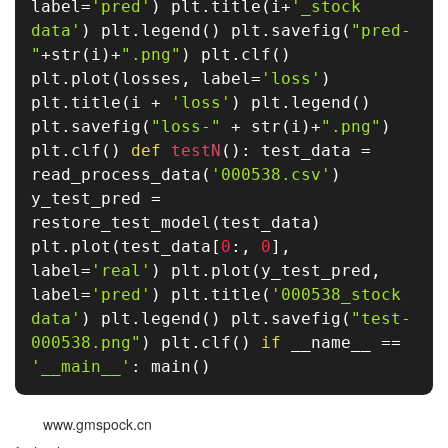
label
=
'pred'
)
plt
.
title
(
i
+
'_stock
data'
)
plt
.
legend
(
)
plt
.
savefig
(
"pred-
"
+
str
(
i
)
+
".png"
)
plt
.
clf
(
)
plt
.
plot
(
losses
,
label
=
'loss'
)
plt
.
title
(
i
+
'loss'
)
plt
.
legend
(
)
plt
.
savefig
(
"loss-"
+
str
(
i
)
+
".png"
)
plt
.
clf
(
)
def
testN
(
)
:
test_data
=
read_process_data
(
'000538.csv'
)
y_test_pred
=
restore_test_model
(
test_data
)
plt
.
plot
(
test_data
[
0
:
,
0
]
,
label
=
'real'
)
plt
.
plot
(
y_test_pred
,
label
=
'pred'
)
plt
.
title
(
'000538_stock
data'
)
plt
.
legend
(
)
plt
.
savefig
(
"test-
000538.png"
)
plt
.
clf
(
)
if
__name__
==
'__main__'
:
main
(
)
www.gmspock.cn