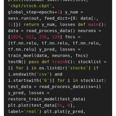
'ckpt/stock.ckpt'
,
global_step
=
epochs
+
1
)
y_num
=
sess
.
run
(
out
,
feed_dict
=
{
X
:
data
[
:
,
1
:
]
}
)
return
y_num
,
losses
def
main
(
)
:
data
=
read_process_data
(
)
neurons
=
[
1024
,
512
,
256
,
128
]
fncs
=
[
tf
.
nn
.
relu
,
tf
.
nn
.
relu
,
tf
.
nn
.
relu
,
tf
.
nn
.
relu
]
y_pred
,
losses
=
train_moel
(
data
,
neurons
,
fncs
)
testN
(
)
pass
def
trainN
(
)
:
stocklist
=
[
i
for
i
in
os
.
listdir
(
'stocks'
)
if
i
.
endswith
(
'csv'
)
and
i
.
startswith
(
'6'
)
]
for
i
in
stocklist
:
test_data
=
read_process_data
(
csv
=
i
)
y_pred
,
losses
=
restore_train_model
(
test_data
)
plt
.
plot
(
test_data
[
0
:
,
0
]
,
label
=
'real'
)
plt
.
plot
(
y_pred
,