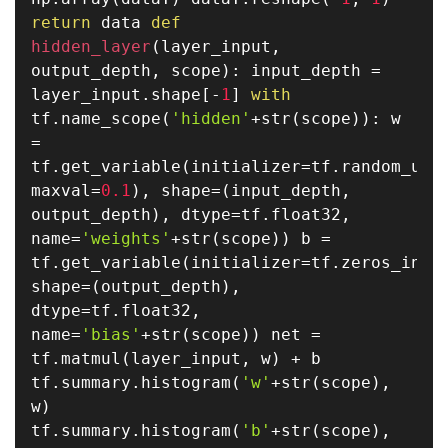
return
data
def
hidden_layer
(
layer_input
,
output_depth
,
scope
)
:
input_depth
=
layer_input
.
shape
[
-
1
]
with
tf
.
name_scope
(
'hidden'
+
str
(
scope
)
)
:
w
=
tf
.
get_variable
(
initializer
=
tf
.
random_uni
maxval
=
0.1
)
,
shape
=
(
input_depth
,
output_depth
)
,
dtype
=
tf
.
float32
,
name
=
'weights'
+
str
(
scope
)
)
b
=
tf
.
get_variable
(
initializer
=
tf
.
zeros_init
shape
=
(
output_depth
)
,
dtype
=
tf
.
float32
,
name
=
'bias'
+
str
(
scope
)
)
net
=
tf
.
matmul
(
layer_input
,
w
)
+
b
tf
.
summary
.
histogram
(
'w'
+
str
(
scope
)
,
w
)
tf
.
summary
.
histogram
(
'b'
+
str
(
scope
)
,