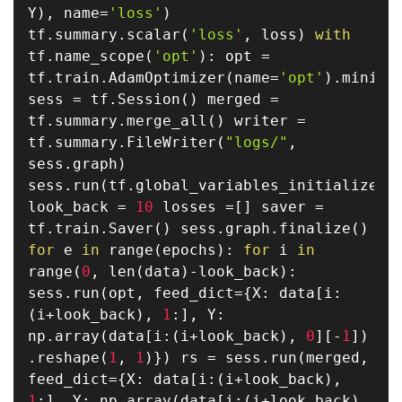
Y
)
,
name
=
'loss'
)
tf
.
summary
.
scalar
(
'loss'
,
loss
)
with
tf
.
name_scope
(
'opt'
)
:
opt
=
tf
.
train
.
AdamOptimizer
(
name
=
'opt'
)
.
minimi
sess
=
tf
.
Session
(
)
merged
=
tf
.
summary
.
merge_all
(
)
writer
=
tf
.
summary
.
FileWriter
(
"logs/"
,
sess
.
graph
)
sess
.
run
(
tf
.
global_variables_initializer
(
look_back
=
10
losses
=
[
]
saver
=
tf
.
train
.
Saver
(
)
sess
.
graph
.
finalize
(
)
for
e
in
range
(
epochs
)
:
for
i
in
range
(
0
,
len
(
data
)
-
look_back
)
:
sess
.
run
(
opt
,
feed_dict
=
{
X
:
data
[
i
:
(
i
+
look_back
)
,
1
:
]
,
Y
:
np
.
array
(
data
[
i
:
(
i
+
look_back
)
,
0
]
[
-
1
]
)
.
reshape
(
1
,
1
)
}
)
rs
=
sess
.
run
(
merged
,
feed_dict
=
{
X
:
data
[
i
:
(
i
+
look_back
)
,
1
:
]
,
Y
:
np
.
array
(
data
[
i
:
(
i
+
look_back
)
,