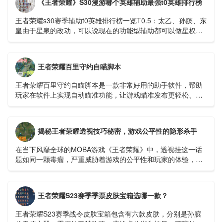
《王者荣耀》S30漫游哪个英雄辅助最强t0英雄排行榜
王者荣耀s30赛季辅助t0英雄排行榜一览​​​​​​​T0.5：太乙、孙膑、东
皇由于星泉的改动，可以说现在的功能型辅助都可以做星权，
太乙为什么T0....
王者荣耀百里守约自瞄脚本
王者荣耀百里守约自瞄脚本是一款非常好用的助手软件，帮助
玩家在软件上实现自动瞄准功能，让游戏瞄准发布更轻松、更
快捷。开启自瞄功能，可以100%命中敌人，逐场进行超远程精
准击杀。...
揭秘王者荣耀透视技巧秘密，游戏公平性的隐形杀手
在当下风靡全球的MOBA游戏《王者荣耀》中，透视挂这一话
题如同一颗毒瘤，严重威胁着游戏的公平性和玩家的体验，我
们就来深入探讨一下这个令人深恶痛绝的透视挂视频，看...
王者荣耀S23赛季季票皮肤宝箱选哪一款？
王者荣耀S23赛季战令皮肤宝箱包含有六款皮肤，分别是孙膑