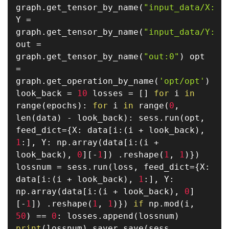
graph
.
get_tensor_by_name
(
"input_data/X:0"
Y
=
graph
.
get_tensor_by_name
(
"input_data/Y:0"
out
=
graph
.
get_tensor_by_name
(
"out:0"
)
opt
=
graph
.
get_operation_by_name
(
'opt/opt'
)
look_back
=
10
losses
=
[
]
for
i
in
range
(
epochs
)
:
for
i
in
range
(
0
,
len
(
data
)
-
look_back
)
:
sess
.
run
(
opt
,
feed_dict
=
{
X
:
data
[
i
:
(
i
+
look_back
)
,
1
:
]
,
Y
:
np
.
array
(
data
[
i
:
(
i
+
look_back
)
,
0
]
[
-
1
]
)
.
reshape
(
1
,
1
)
}
)
lossnum
=
sess
.
run
(
loss
,
feed_dict
=
{
X
:
data
[
i
:
(
i
+
look_back
)
,
1
:
]
,
Y
:
np
.
array
(
data
[
i
:
(
i
+
look_back
)
,
0
]
[
-
1
]
)
.
reshape
(
1
,
1
)
}
)
if
np
.
mod
(
i
,
50
)
==
0
:
losses
.
append
(
lossnum
)
print
(
lossnum
)
saver
.
save
(
sess
,