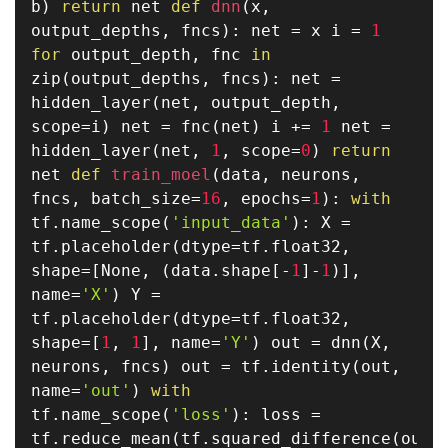
b
)
return
net
def
dnn
(
x
,
output_depths
,
fncs
)
:
net
=
x i
=
1
for
output_depth
,
fnc
in
zip
(
output_depths
,
fncs
)
:
net
=
hidden_layer
(
net
,
output_depth
,
scope
=
i
)
net
=
fnc
(
net
)
i
+=
1
net
=
hidden_layer
(
net
,
1
,
scope
=
0
)
return
net
def
train_moel
(
data
,
neurons
,
fncs
,
batch_size
=
16
,
epochs
=
1
)
:
with
tf
.
name_scope
(
'input_data'
)
:
X
=
tf
.
placeholder
(
dtype
=
tf
.
float32
,
shape
=
[
None
,
(
data
.
shape
[
-
1
]
-
1
)
]
,
name
=
'X'
)
Y
=
tf
.
placeholder
(
dtype
=
tf
.
float32
,
shape
=
[
1
,
1
]
,
name
=
'Y'
)
out
=
dnn
(
X
,
neurons
,
fncs
)
out
=
tf
.
identity
(
out
,
name
=
'out'
)
with
tf
.
name_scope
(
'loss'
)
:
loss
=
tf
.
reduce_mean
(
tf
.
squared_difference
(
out
,