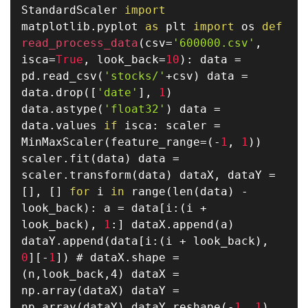
StandardScaler
import
matplotlib
.
pyplot
as
plt
import
os
def
read_process_data
(
csv
=
'600000.csv'
,
isca
=
True
,
look_back
=
10
)
:
data
=
pd
.
read_csv
(
'stocks/'
+
csv
)
data
=
data
.
drop
(
[
'date'
]
,
1
)
data
.
astype
(
'float32'
)
data
=
data
.
values
if
isca
:
scaler
=
MinMaxScaler
(
feature_range
=
(
-
1
,
1
)
)
scaler
.
fit
(
data
)
data
=
scaler
.
transform
(
data
)
dataX
,
dataY
=
[
]
,
[
]
for
i
in
range
(
len
(
data
)
-
look_back
)
:
a
=
data
[
i
:
(
i
+
look_back
)
,
1
:
]
dataX
.
append
(
a
)
dataY
.
append
(
data
[
i
:
(
i
+
look_back
)
,
0
]
[
-
1
]
)
# dataX.shape =
(n,look_back,4)
dataX
=
np
.
array
(
dataX
)
dataY
=
np
.
array
(
dataY
)
dataY
.
reshape
(
-
1
,
1
)