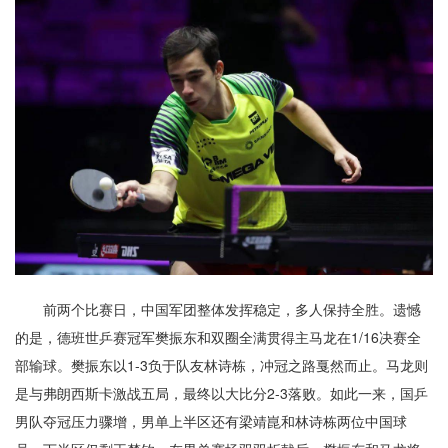
前两个比赛日，中国军团整体发挥稳定，多人保持全胜。遗憾
的是，德班世乒赛冠军樊振东和双圈全满贯得主马龙在1/16决赛全
部输球。樊振东以1-3负于队友林诗栋，冲冠之路戛然而止。马龙则
是与弗朗西斯卡激战五局，最终以大比分2-3落败。如此一来，国乒
男队夺冠压力骤增，男单上半区还有梁靖崑和林诗栋两位中国球