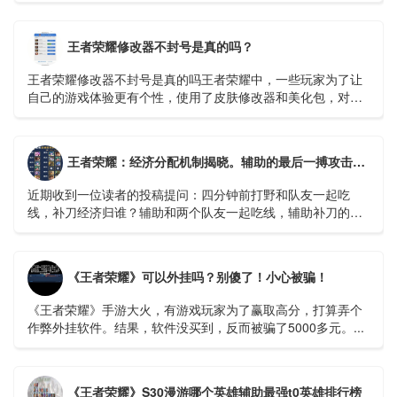
多。...
王者荣耀修改器不封号是真的吗？
王者荣耀修改器不封号是真的吗王者荣耀中，一些玩家为了让
自己的游戏体验更有个性，使用了皮肤修改器和美化包，对于
这个会不会被封号玩家们也很关心。那么...
王者荣耀：经济分配机制揭晓。辅助的最后一搏攻击有什么好处吗？ - 哔哩哔哩
近期收到一位读者的投稿提问：四分钟前打野和队友一起吃
线，补刀经济归谁？辅助和两个队友一起吃线，辅助补刀的话
又怎么算呢？相信不少召唤师对于补刀经济归属的问题有疑
惑...
《王者荣耀》可以外挂吗？别傻了！小心被骗！
《王者荣耀》手游大火，有游戏玩家为了赢取高分，打算弄个
作弊外挂软件。结果，软件没买到，反而被骗了5000多元。...
《王者荣耀》S30漫游哪个英雄辅助最强t0英雄排行榜