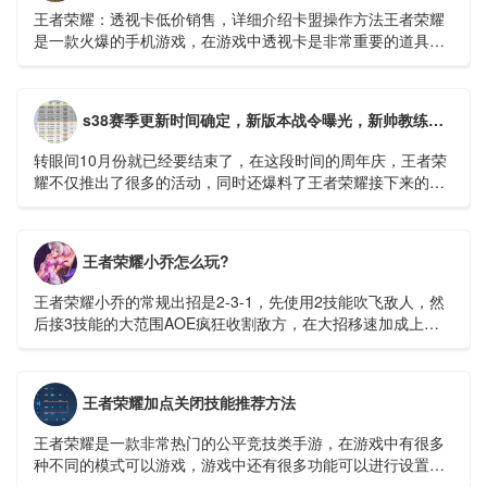
王者荣耀：透视卡低价销售，详细介绍卡盟操作方法王者荣耀
是一款火爆的手机游戏，在游戏中透视卡是非常重要的道具，
它可以帮助玩家更好的把握机会，快速上分。在市场上有很多
透视卡销售平台...
s38赛季更新时间确定，新版本战令曝光，新帅教练守约，米莱迪微笑
转眼间10月份就已经要结束了，在这段时间的周年庆，王者荣
耀不仅推出了很多的活动，同时还爆料了王者荣耀接下来的很
多计划。比如成吉思汗这个英雄的重做，还有新英雄空空儿的
出现等等。...
王者荣耀小乔怎么玩?
王者荣耀小乔的常规出招是2-3-1，先使用2技能吹飞敌人，然
后接3技能的大范围AOE疯狂收割敌方，在大招移速加成上用1
技能收割残血。...
王者荣耀加点关闭技能推荐方法
王者荣耀是一款非常热门的公平竞技类手游，在游戏中有很多
种不同的模式可以游戏，游戏中还有很多功能可以进行设置，
玩家可以设置成自己顺手的样子，这样在打游戏是会流畅很