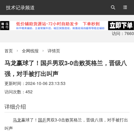
技术记录频道


访问：7660
首页
全网线报
详情页


马龙赢球了！国乒男双3-0击败英格兰，晋级八
强，对手被打出叫声
更新时间：2024-10-06 23:13:53
访问次数：452
详细介绍
马龙
赢球了！
国乒
男双3-0击败英格兰，晋级八强，对手被打出
叫声