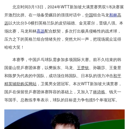
北京时间3月13日，2024年WTT新加坡大满贯赛男双1/8决赛展
开激烈比拼。在一场备受瞩目的强强对话中，
中国
组合马龙
和林
高
远
以大比分3-0横扫英格兰队的皮切福德、金克霍尔，晋级八强。本
场比赛，马龙和林
高远
配合默契，多次打出极具侵略性的战术球，
压力之下的英格兰组合情绪失控，突然大叫一声，把现场观众逗得
哈哈大笑！
本赛季，中国乒乓球队需参加多项国际大赛。前不久结束的韩
国釜山世乒赛团体赛，以樊振东、马龙、
王楚钦
、孙颖莎、王曼昱
和陈梦为代表的中国队，成功顶住韩国队、日本队的强力冲击
和平
精英辅助购买网站
，卫冕男女团冠军。本次WTT新加坡大满贯赛，
国乒在保留世乒赛团体赛阵容的基础上，又加入了
林诗栋
、钱天一
等国手。总教练李隼表示，球队的目标是力争包揽5个单项冠军。