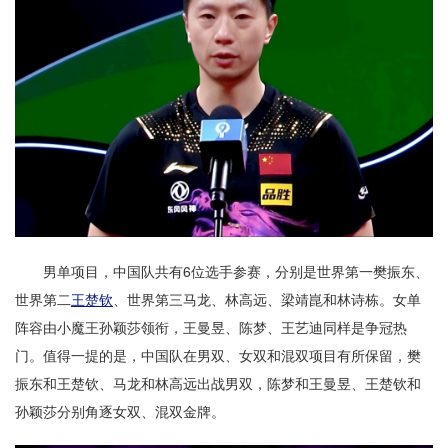
男单项目，中国队共有6位选手参赛，分别是世界第一樊振东、
世界第二
王楚钦
、世界第三马龙、林高远、梁靖崑和林诗栋。女单
阵容由小魔王孙颖莎领衔，王曼昱、陈梦、王艺迪同样是争冠热
门。值得一提的是，中国队在男双、女双和混双项目有所保留，樊
振东和王楚钦、马龙和林高远出战男双，陈梦和王曼昱、王楚钦和
孙颖莎分别角逐女双、混双金牌。