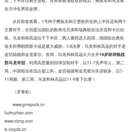
员，下半区仅剩王楚钦。在男单赛场双双折戟后，樊振东和马龙将
全力冲击男双金牌。
从目前签表看，1号种子樊振东和王楚钦所在的上半区还有两个
主要对手，分别是法国队的勒布伦兄弟和瑞典组合法尔克和卡尔伯
格。马龙和林高远位于下半区，两人要想进入四强，德国组合奥恰
洛夫和弗朗西斯卡或是最大威胁。1/8决赛，马龙和林高远的对手是
皮切福德和金克霍尔。首局，马龙和林高远火力全开
19岁林诗栋战
胜马龙夺冠
，利用高质量的回球压制对手，以11-7先声夺人。第二
局，中国组合依旧占据上风，皮切福德和金克霍尔失误较多，以7-
11再败。第三局，马龙和林高远以11-9拿下比赛！
（罗掌柜）
www.gmspock.cn
fuzhuzhan.com
www.xizng.com
ls.rccyds.cn