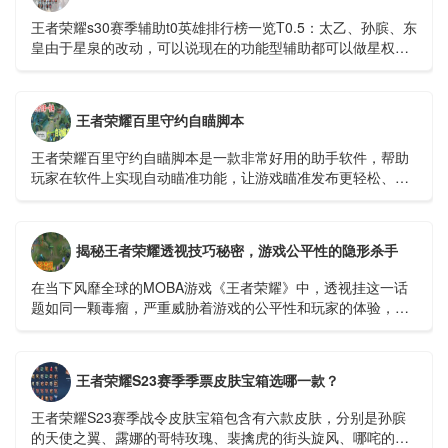
王者荣耀s30赛季辅助t0英雄排行榜一览​​​​​​​T0.5：太乙、孙膑、东
皇由于星泉的改动，可以说现在的功能型辅助都可以做星权，
太乙为什么T0....
王者荣耀百里守约自瞄脚本
王者荣耀百里守约自瞄脚本是一款非常好用的助手软件，帮助
玩家在软件上实现自动瞄准功能，让游戏瞄准发布更轻松、更
快捷。开启自瞄功能，可以100%命中敌人，逐场进行超远程精
准击杀。...
揭秘王者荣耀透视技巧秘密，游戏公平性的隐形杀手
在当下风靡全球的MOBA游戏《王者荣耀》中，透视挂这一话
题如同一颗毒瘤，严重威胁着游戏的公平性和玩家的体验，我
们就来深入探讨一下这个令人深恶痛绝的透视挂视频，看...
王者荣耀S23赛季季票皮肤宝箱选哪一款？
王者荣耀S23赛季战令皮肤宝箱包含有六款皮肤，分别是孙膑
的天使之翼、露娜的哥特玫瑰、裴擒虎的街头旋风、哪咤的三