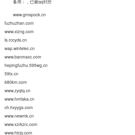
备用：，已被qq封控
www.gmspock.cn
fuzhuzhan.com
www.xizng.com
ls.rccyds.cn
wap.wintelec.cn
www.banmaxc.com
hepingfuzhu.595wg.cn
59tx.cn
680km.com
www.zyqtq.cn
www.hmfaka.cn
ch.hxyygs.com
www.newmk.cn
www.xzrkzrc.com
www.htcjy.com