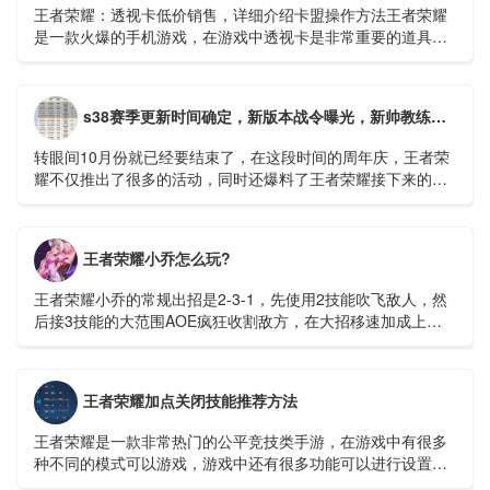
王者荣耀：透视卡低价销售，详细介绍卡盟操作方法王者荣耀
是一款火爆的手机游戏，在游戏中透视卡是非常重要的道具，
它可以帮助玩家更好的把握机会，快速上分。在市场上有很多
透视卡销售平台...
s38赛季更新时间确定，新版本战令曝光，新帅教练守约，米莱迪微笑
转眼间10月份就已经要结束了，在这段时间的周年庆，王者荣
耀不仅推出了很多的活动，同时还爆料了王者荣耀接下来的很
多计划。比如成吉思汗这个英雄的重做，还有新英雄空空儿的
出现等等。...
王者荣耀小乔怎么玩?
王者荣耀小乔的常规出招是2-3-1，先使用2技能吹飞敌人，然
后接3技能的大范围AOE疯狂收割敌方，在大招移速加成上用1
技能收割残血。...
王者荣耀加点关闭技能推荐方法
王者荣耀是一款非常热门的公平竞技类手游，在游戏中有很多
种不同的模式可以游戏，游戏中还有很多功能可以进行设置，
玩家可以设置成自己顺手的样子，这样在打游戏是会流畅很