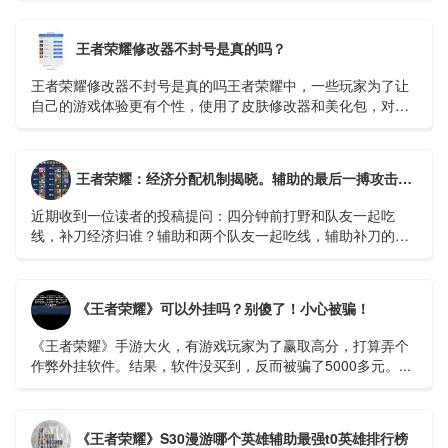
多。...
王者荣耀修改器不封号是真的吗？
王者荣耀修改器不封号是真的吗王者荣耀中，一些玩家为了让
自己的游戏体验更有个性，使用了皮肤修改器和美化包，对于
这个会不会被封号玩家们也很关心。那么...
王者荣耀：经济分配机制揭晓。辅助的最后一搏攻击有什么好处吗？ - 哔哩哔哩
近期收到一位读者的投稿提问：四分钟前打野和队友一起吃
线，补刀经济归谁？辅助和两个队友一起吃线，辅助补刀的话
又怎么算呢？相信不少召唤师对于补刀经济归属的问题有疑
惑...
《王者荣耀》可以外挂吗？别傻了！小心被骗！
《王者荣耀》手游大火，有游戏玩家为了赢取高分，打算弄个
作弊外挂软件。结果，软件没买到，反而被骗了5000多元。...
《王者荣耀》S30漫游哪个英雄辅助最强t0英雄排行榜