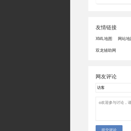
膑、东皇由于星
以说现在的功能
做星权，太乙为什么
友情链接
XML地图
网站地
双龙辅助网
网友评论
提交评论