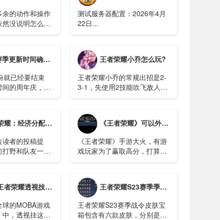
多余的动作和操作
测试服务器配置：2026年4月
依然没说明怎么配
22日...
地大模型、飞书等教
自己去
es.xaapi.ai/guide/configuration 查
间确定，新版本战令曝光，新帅教练守约，米莱迪微笑
王者荣耀小乔怎么玩?
份就已经要结束
王者荣耀小乔的常规出招是2-
时间的周年庆，王
3-1，先使用2技能吹飞敌人，
推出了很多的活
然后接3技能的大范围AOE疯
爆料了王者荣耀接
狂收割敌方，在大招移速加成
计划。比如成吉思
上用1技能收割残血。...
机制揭晓。辅助的最后一搏攻击有什么好处吗？ - 哔哩哔哩
《王者荣耀》可以外挂吗？别傻了！小心被骗！
的重做，还有新英
现等等。...
位读者的投稿提
《王者荣耀》手游大火，有游
前打野和队友一起
戏玩家为了赢取高分，打算弄
经济归谁？辅助和
个作弊外挂软件。结果，软件
起吃线，辅助补刀
没买到，反而被骗了5000多
算呢？相信不少召
元。...
透视技巧秘密，游戏公平性的隐形杀手
王者荣耀S23赛季季票皮肤宝箱选哪一款？
刀经济归属的问题
球的MOBA游戏
王者荣耀S23赛季战令皮肤宝
》中，透视挂这一
箱包含有六款皮肤，分别是孙