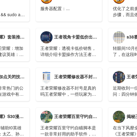
服务器配置：...
优化了之前
 && sudo apt upgrade -
步骤，而且
置api/本
..
程（需要的
https://herm
套装推荐-辅助篇
王者视角卡盟低价出售（王者荣耀：视角卡牌低价出售，详细介绍卡盟操作方法）
s38赛季更新时
看）...
卫荣耀：增加
王者荣耀：透视卡低价销售，
转眼间10月
建议英雄：所
详细介绍卡盟操作方法王者荣
了，在这段
护型软辅缺少
耀是一款火爆的手机游戏，在
者荣耀不仅
可以提高对于
游戏中透视卡是非常重要的道
动，同时还
具，它可以帮助玩家更好的把
下来的很多
关闭技能推荐方法
王者荣耀修改器不封号是真的吗？
王者荣耀：经济分配
握机会，快速上分。在市场上
汗这个英雄
有很多透视卡销售平台...
雄空空儿的出
非常热门的公
王者荣耀修改器不封号是真的
近期收到一
在游戏中有很
吗王者荣耀中，一些玩家为了
问：四分钟
可以游戏，游
让自己的游戏体验更有个性，
吃线，补刀
能可以进行设
使用了皮肤修改器和美化包，
两个队友一
置成自己顺手
对于这个会不会被封号玩家们
的话又怎么
个英雄辅助最强t0英雄排行榜
王者荣耀百里守约自瞄脚本
揭秘王者荣耀
打游戏是会流
也很关心。那么...
唤师对于补
有疑惑...
辅助t0英雄
王者荣耀百里守约自瞄脚本是
在当下风靡全
0.5：太乙、孙
一款非常好用的助手软件，帮
《王者荣耀