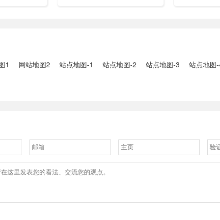
泉的改动，可
助玩家在软件上实现自动瞄准
话题如同一
型辅助都可以
功能，让游戏瞄准发布更轻
着游戏的公
T0....
松、更快捷。开启自瞄功能，
验，我们就
可以100%命中敌人，逐场进
个令人深恶
行超远程精准击杀。...
频，看...
图1
网站地图2
站点地图-1
站点地图-2
站点地图-3
站点地图-