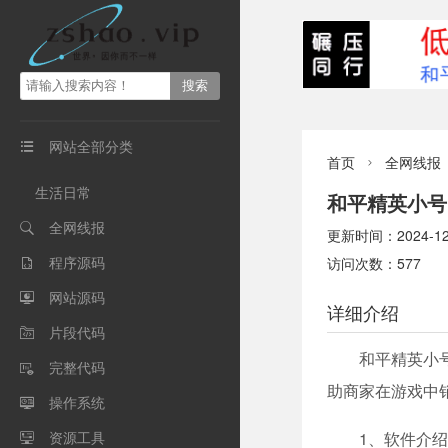
网站全部分类

首页
全网线报

生活日常
和平精英小号
全网线报

更新时间：2024-12-1
程序源码
访问次数：577

网站源码

详细介绍
片段代码

和平精英小
完整代码

助商家在游戏中
操作系统

资源工具
1、软件介绍
