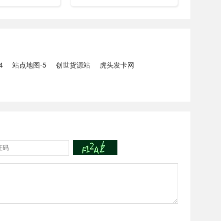
颗毒瘤，严重威胁
膑的天使之翼、露娜的哥特玫
平性和玩家的体
瑰、裴擒虎的街头旋风、哪咤
来深入探讨一下这
的三太子、狄仁杰的锦衣卫以
痛绝的透视挂视
及苏烈的坚韧之力。在这之
中，若仅以价格来看...
4
站点地图-5
创世货源站
虎头发卡网