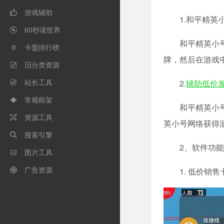
游戏辅助

1.和平精英
60秒读世界

和平精英小
卡盟排行榜

牌，然后在游戏
旧分类资源

站长工具
2.
辅助低价

常规框架

和平精英小
资源工具

英小号网络获得
搜索引擎

2、软件功能
图片工具

广告资源
1. 低价销售
