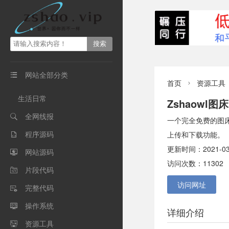
网站全部分类

首页
资源工具

生活日常
Zshaowl
全网线报

一个完全免费的图床
程序源码
上传和下载功能。

更新时间：2021-03-0
网站源码

访问次数：11302
片段代码

访问网址
完整代码

操作系统

详细介绍
资源工具
