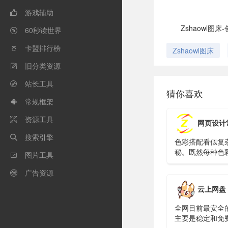
游戏辅助

Zshaowl
60秒读世界

卡盟排行榜

Zshaowl图床
旧分类资源

站长工具

猜你喜欢
常规框架

资源工具

网页设计常用色彩搭配表 - 
搜索引擎

色彩搭配看似复
秘。既然每种色
图片工具

中都有自己的位
搭配得到的印象
广告资源

来近似估算。将
云上网盘 - wp
见的色彩搭配按
归类。搭配起来
全网目前最安全
万化的感觉。色
主要是稳定和免费(z
杂，但并不神秘
独家免费网盘_