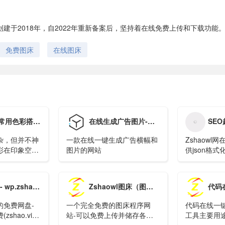
图床-创建于2018年，自2022年重新备案后，坚持着在线免费上传和下载功能
免费图床
在线图床
配色表 | Zshaowl的工具箱
在线生成广告图片-横幅广告-抖音广告-logo
SEO超级外链
杂，但并不神
一款在线一键生成广告横幅和
Zshaowl
彩在印象空间
图片的网站
供json格式化
置，那么色彩
缩,json校验
可以用加减法
析,json转xml
网页设计中常
解析,json在
.zshao.vip
Zshaowl图床（图床怎么使用）
代码在线
照色相的顺序
析及格式化,u
就会得到千变
换,CSS美化压
的免费网盘-
一个完全免费的图床程序网
代码在线一
彩搭配看似复
化,json格式
shao.vip)
站-可以免费上传并储存各类
工具主要用
。既然每种色
组,json实体
操作简介，安
图片Zshaowl图床-创建于
网站出现同样