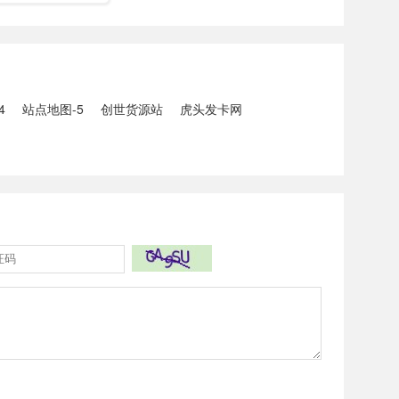
链工具，是一款在
代码不一致，更容
链发布工具，可免
线批量增加外链，
布，大大提高网站
率，是广大草根站
EO外链发布工
4
站点地图-5
创世货源站
虎头发卡网