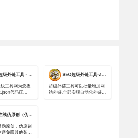
。
工具 - 在线批量发布外链_免费外链发布工具
SEO超级外链工具-Zshaowl（seo超级外链工具免费）
网在线工具网为您提
超级外链工具可以批量增加网
,json代码压
站外链,全部实现自动化外链群
解析,json数组解
发，无需人工操作，是网络推
,xml转json,json
广必备工具。
线解析,json在线解
伪原创（伪代码在线编辑器）
nix时间戳转
缩,json美
键伪原创，伪原创
化输出,json数
途避免跟其他某些
类,json视图等
的class标签内