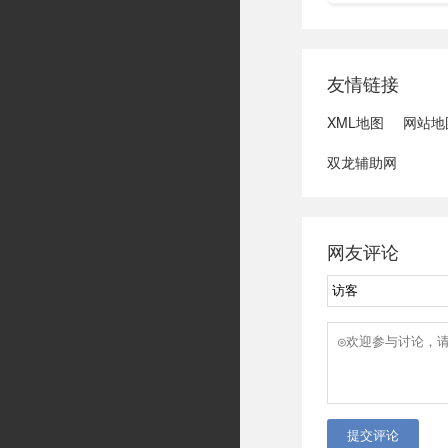
彩在印象空间中
全性100%，Zs
置，那么色彩搭
室
可以用加减法来
网页设计中常见
友情链接
照色相的顺序归
就会得到千变万
XML地图
网站地
双龙辅助网
网友评论
提交评论