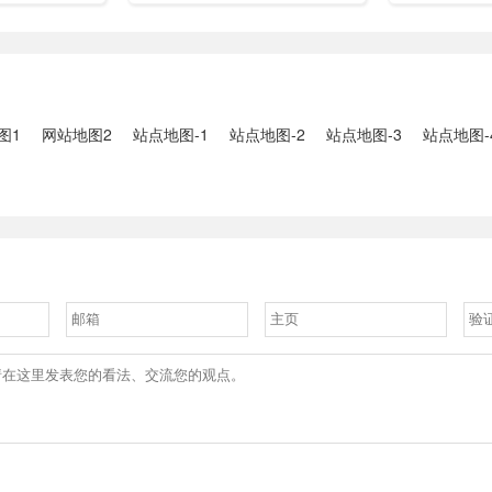
都有自己的位
SEO超级外
hao网络工作
2018年，自2022年重新备案
容，做到跟
配得到的印象
线全自动外
后，坚持着在线免费上传和下
易被收了。
近似估算。将
费为网站在
载功能。
的色彩搭配按
一键外链发
类。搭配起来
外链发布效
化的感觉。
长们必备的S
图1
网站地图2
站点地图-1
站点地图-2
站点地图-3
站点地图-
具。