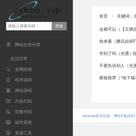
首页
关键词：

这都可以（【王牌战争:文明重启】一场
快来看（腾讯自研FPS新游《暗区突围》正
网站全部分类

学到了吗（光遇 | 你知道光遇
生活日常
不要告诉别人（光遇点歌台丨
全网线报

硬核推荐（“地下城与勇士”遭侵权，四
程序源码

网站源码

片段代码

完整代码

zshaowl技术记录
粤ICP备2021
操作系统

资源工具
