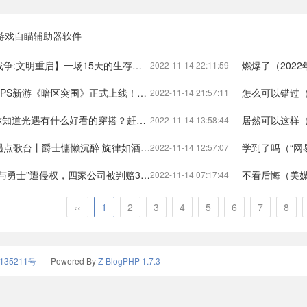
游戏自瞄辅助器软件
15天的生存试验）王牌战争文明重启快速发育王牌战争:文明重启
燃爆了（2022年11月3
2022-11-14 22:11:59
式上线！超实用工具汇总）暗区突围手游最新版本暗区突围物资透视挂ios
怎么可以错过（暗区突围上线倒计时
2022-11-14 21:57:11
有什么好看的穿搭？赶紧搭配起来吧！）光遇好看搭配光遇
居然可以这样（天天上
2022-11-14 13:58:44
爵士慵懒沉醉 旋律如酒香醇）光遇音乐室烛火光遇
学到了吗（“网易的”《
2022-11-14 12:57:07
家公司被判赔3000万元）地下城与鬼剑士单机手机版地下城与勇士
不看后悔（美媒：拜登、奥巴
2022-11-14 07:17:44
‹‹
1
2
3
4
5
6
7
8
135211号
Powered By
Z-BlogPHP 1.7.3