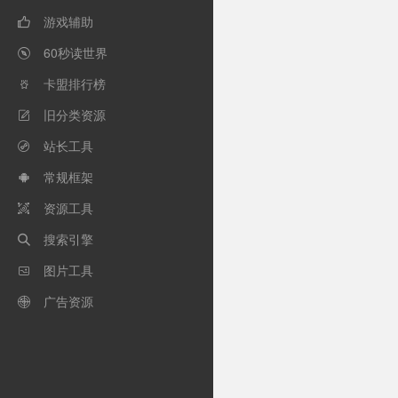
游戏辅助

60秒读世界

卡盟排行榜

旧分类资源

站长工具

常规框架

资源工具

搜索引擎

图片工具

广告资源
