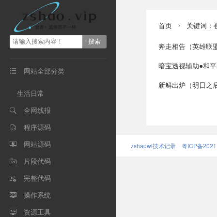
首页
关键词：视

奔走相告（英雄联盟手游新版本体验感升级
暗宝透视辅助●和
网站全部分类

新鲜出炉（明日之后：游戏里的文艺
生活日常
全网线报

程序源码

网站源码

zshaowl技术记录
粤ICP备2021
片段代码

完整代码

操作系统

资源工具
