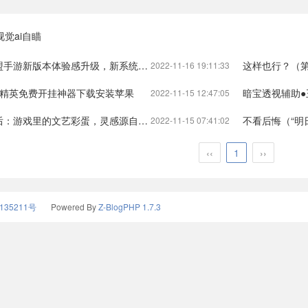
觉ai自瞄
，新系统陪你过春节！）英雄联盟体验服版本更新公告在哪看英雄联盟手游
这样也行？（第五人格IVL采
2022-11-16 19:11:33
平精英免费开挂神器下载安装苹果
暗宝透视辅助
2022-11-15 12:47:05
彩蛋，灵感源自两部世界名著）明日之战有没有片尾彩蛋明日之后
不看后悔（“明日之后”科幻
2022-11-15 07:41:02
‹‹
1
››
135211号
Powered By
Z-BlogPHP 1.7.3