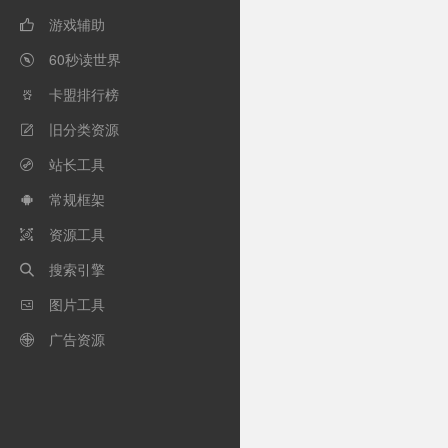
游戏辅助

60秒读世界

卡盟排行榜

旧分类资源

站长工具

常规框架

资源工具

搜索引擎

图片工具

广告资源
