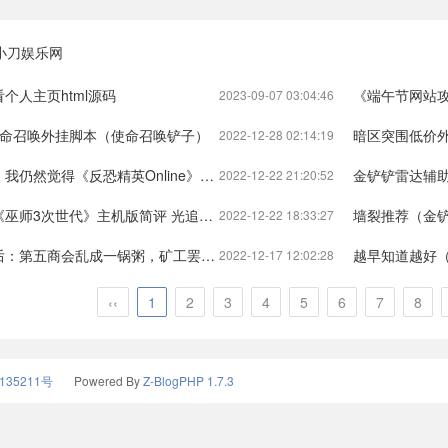
小刀娱乐网
个人主页html源码
《端午节网站
2023-09-07 03:04:46
使命召唤外挂脚本（使命召唤铲子）
暗区突围低价外挂发卡
2022-12-28 02:14:19
ine》的武器设计很酷）反恐精英ol英雄武器库_反恐精英●穿越火线绘制辅助
金铲铲雷达辅助●
2022-12-22 21:20:52
简评 光追模式尚存问题）巫师3编年史_巫师●暗区突围苹果外挂官网
墙裂推荐（金铲铲之战：好事成双半神
2022-12-22 18:33:27
，伐木工成众矢之的！）明日之后来自第五商会的一封信_明日之后●地下城与勇士ios自瞄
越早知道越好（同样具有搬砖内容，《
2022-12-17 12:02:28
‹‹
1
2
3
4
5
6
7
8
135211号
Powered By
Z-BlogPHP 1.7.3