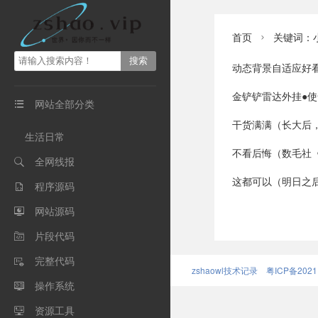
首页
关键词：

动态背景自适应好看
金铲铲雷达外挂●
网站全部分类

干货满满（长大后，我仍然觉得《反恐精英Onl
生活日常
不看后悔（数毛社《巫师3次世代》主机版
全网线报

这都可以（明日之后：第五商会乱成一锅粥，矿工罢工
程序源码

网站源码

片段代码

完整代码

zshaowl技术记录
粤ICP备2021
操作系统

资源工具
