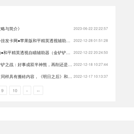
攻略与简介》
2023-06-22 22:22:57
网●苹果版和平精英透视辅助（暗区突围自瞄透视辅助）
2022-12-28 01:51:28
和平精英透视自瞄辅助器（金铲铲辅助工具）
2022-12-22 20:24:50
熊，再削还是毒瘤，强度再回T0）金铲铲之战狗熊怎么出装视频_金铲铲之战●cfm透视辅助
2022-12-18 10:27:44
明日之后》和《魔域手游2》有何区别）明日之后搬砖有志青年_明日之后●使命召唤QQ小号网
2022-12-17 10:13:37
9
10
›
››