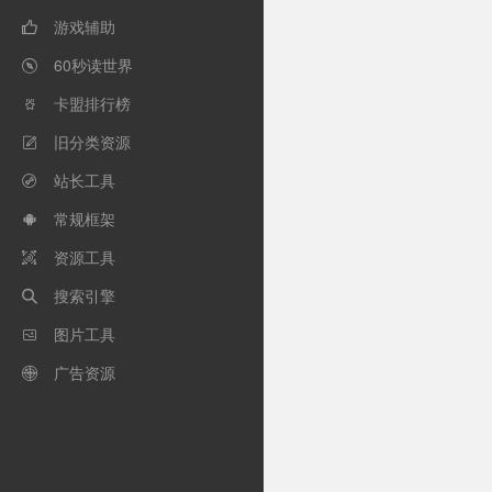
游戏辅助

60秒读世界

卡盟排行榜

旧分类资源

站长工具

常规框架

资源工具

搜索引擎

图片工具

广告资源
