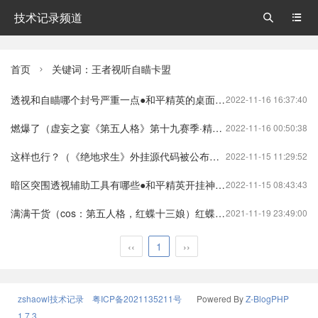
技术记录频道


首页
关键词：王者视听自瞄卡盟

透视和自瞄哪个封号严重一点●和平精英的桌面纸壁（透视自瞄下载免费和平精英）
2022-11-16 16:37:40
燃爆了（虚妄之宴《第五人格》第十九赛季·精华3即将开启）虚无的宴席第五人格
2022-11-16 00:50:38
这样也行？（《绝地求生》外挂源代码被公布，或迎神仙大战时代？）绝地求生python源代码绝地求生
2022-11-15 11:29:52
暗区突围透视辅助工具有哪些●和平精英开挂神器下载苹果手机版（暗区突围透视bug）
2022-11-15 08:43:43
满满干货（cos：第五人格，红蝶十三娘）红蝶花嫁COS第五人格（第五人格红蝶十三娘cosplay）
2021-11-19 23:49:00
‹‹
1
››
zshaowl技术记录
粤ICP备2021135211号
Powered By
Z-BlogPHP
1.7.3