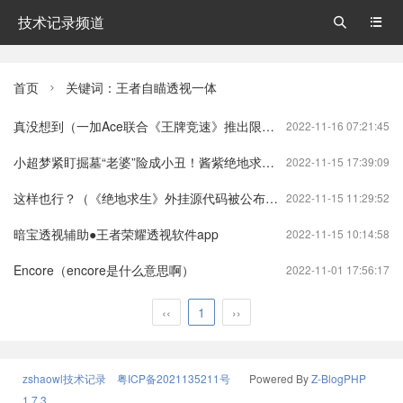
技术记录频道


首页
关键词：王者自瞄透视一体

真没想到（一加Ace联合《王牌竞速》推出限量礼包 助力学子开启新赛道）绝对ace王牌竞速
2022-11-16 07:21:45
小超梦紧盯掘墓“老婆”险成小丑！酱紫绝地求生？
2022-11-15 17:39:09
这样也行？（《绝地求生》外挂源代码被公布，或迎神仙大战时代？）绝地求生python源代码绝地求生
2022-11-15 11:29:52
暗宝透视辅助●王者荣耀透视软件app
2022-11-15 10:14:58
Encore（encore是什么意思啊）
2022-11-01 17:56:17
‹‹
1
››
zshaowl技术记录
粤ICP备2021135211号
Powered By
Z-BlogPHP
1.7.3