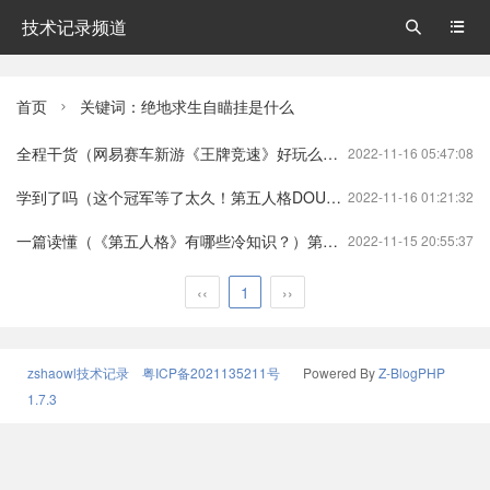
技术记录频道


首页
关键词：绝地求生自瞄挂是什么

全程干货（网易赛车新游《王牌竞速》好玩么？）王牌竞速 好玩吗王牌竞速
2022-11-16 05:47:08
学到了吗（这个冠军等了太久！第五人格DOU5落幕，“大魔王”夙愿终于实现）第五人格dou5电子竞技俱乐部微博第五人格
2022-11-16 01:21:32
一篇读懂（《第五人格》有哪些冷知识？）第五人格的一些小知识第五人格
2022-11-15 20:55:37
‹‹
1
››
zshaowl技术记录
粤ICP备2021135211号
Powered By
Z-BlogPHP
1.7.3