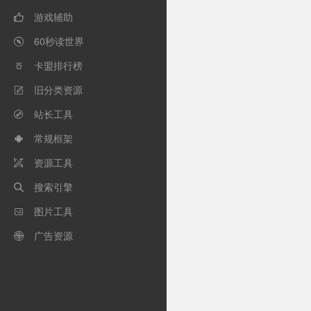
游戏辅助

60秒读世界

卡盟排行榜

旧分类资源

站长工具

常规框架

资源工具

搜索引擎

图片工具

广告资源
