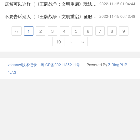
居然可以这样（《王牌战争：文明重启》玩法升级，全新策略）王牌战争文明重启新版本攻略王牌战争:文明重启
2022-11-15 01:04:44
不要告诉别人（《王牌战争：文明重启》征服星辰大海）王牌战争文明重启最新版本介绍王牌战争:文明重启
2022-11-15 00:43:48
‹‹
1
2
3
4
5
6
7
8
9
10
›
››
zshaowl技术记录
粤ICP备2021135211号
Powered By
Z-BlogPHP
1.7.3