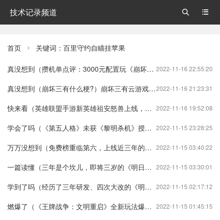
技术记录频道


首页
关键词：百里守约自瞄挂苹果

真没想到（攒机单点评：3000元配置玩《崩坏3》想多了）攒机6000元左右的配置单崩坏3
2022-11-16 22:55:20
真没想到（崩坏三有什么梗?）崩坏三有云游戏吗?崩坏3
2022-11-16 21:23:31
快来看（英雄联盟手游新英雄祖安怒兽上线，解密活动带来星域银河皮肤）英雄联盟手游新英雄顺序表英雄联盟手游
2022-11-16 19:52:08
学会了吗（《第五人格》未获《黎明杀机》授权？网易回应）第五人格没有第五人格
2022-11-15 23:28:25
万万没想到（免费榜重临第六，上线近三年的《明日之后》为什么还能这么六？）明日之后16号更新内容明日之后
2022-11-15 03:40:22
一篇读懂（三年是个坎儿，即将三岁的《明日之后》，尚能饭否？）三岁一个坎什么意思明日之后
2022-11-15 03:30:01
学到了吗（经历了三年研发、四次大改的《明日之后》，到底怎么样？）明日之后三大制造职业哪个好明日之后
2022-11-15 02:17:12
燃爆了（《王牌战争：文明重启》全新玩法爆料 杀人于无形）王牌战争文明重启游戏攻略大全王牌战争:文明重启
2022-11-15 01:45:15