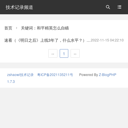
技术记录频道


首页
关键词：和平精英怎么自瞄

速看（《明日之后》上线3年了，什么水平？）明日之后有哪些版本?明日之后
2022-11-15 04:22:10
‹‹
1
››
zshaowl技术记录
粤ICP备2021135211号
Powered By
Z-BlogPHP
1.7.3