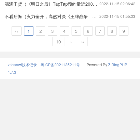
满满干货（《明日之后》TapTap预约量近200万，末日生存类手游市场蓄势待爆！）明日之后周年庆是几月几日明日之后
2022-11-15 02:06:42
不看后悔（火力全开，高然对决《王牌战争：文明重启》全新玩法来袭！）王牌战争文明重启是网易游戏吗王牌战争:文明重启
2022-11-15 01:55:33
‹‹
1
2
3
4
5
6
7
8
9
10
›
››
zshaowl技术记录
粤ICP备2021135211号
Powered By
Z-BlogPHP
1.7.3