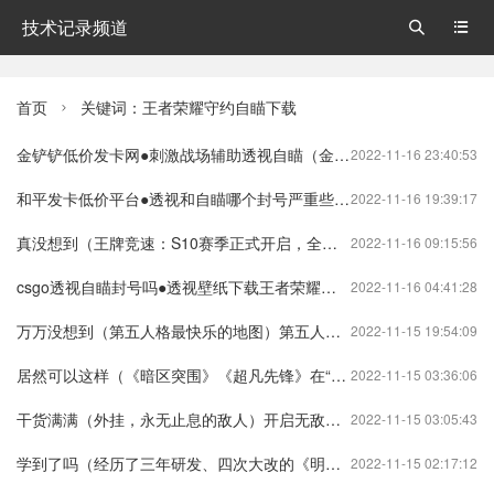
技术记录频道


首页
关键词：王者荣耀守约自瞄下载

金铲铲低价发卡网●刺激战场辅助透视自瞄（金铲铲之战辅助发卡网）
2022-11-16 23:40:53
和平发卡低价平台●透视和自瞄哪个封号严重些（和平精英透视发卡网）
2022-11-16 19:39:17
真没想到（王牌竞速：S10赛季正式开启，全新赛道多款新车等你来战）王牌竞速s3新赛车王牌竞速
2022-11-16 09:15:56
csgo透视自瞄封号吗●透视壁纸下载王者荣耀苹果手机（csgo开透视自瞄封多久）
2022-11-16 04:41:28
万万没想到（第五人格最快乐的地图）第五人格的新地图第五人格
2022-11-15 19:54:09
居然可以这样（《暗区突围》《超凡先锋》在“塔科夫”类游戏中，我们在玩什么？）暗区突围测试结束时间暗区突围物资透视挂
2022-11-15 03:36:06
干货满满（外挂，永无止息的敌人）开启无敌挂暗区突围物资透视挂
2022-11-15 03:05:43
学到了吗（经历了三年研发、四次大改的《明日之后》，到底怎么样？）明日之后三大制造职业哪个好明日之后
2022-11-15 02:17:12