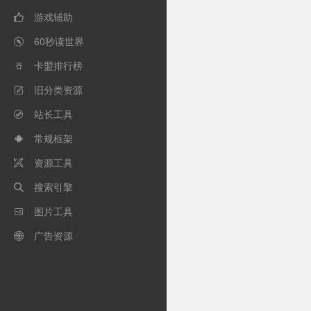
游戏辅助

60秒读世界

卡盟排行榜

旧分类资源

站长工具

常规框架

资源工具

搜索引擎

图片工具

广告资源
