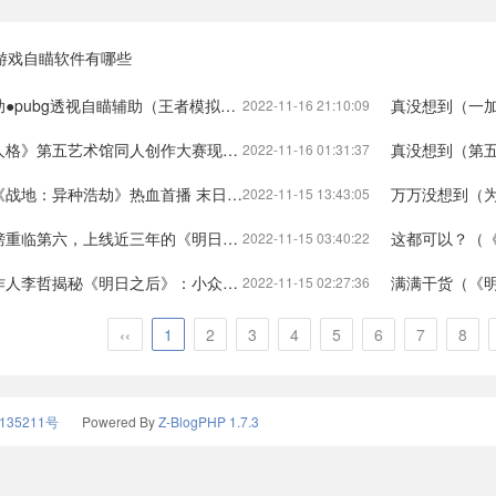
游戏自瞄软件有哪些
pubg透视自瞄辅助（王者模拟器脚本）
真没想到（一加Ace联合
2022-11-16 21:10:09
同人创作大赛现已全面开启）第五人格自创皮肤如何投稿第五人格
真没想到（第五人格“许愿码”
2022-11-16 01:31:37
首播 末日求生人类绝地反击外星异兽）电影战地情人豆瓣评分多少绝地求生
万万没想到（为什么绝地
2022-11-15 13:43:05
的《明日之后》为什么还能这么六？）明日之后16号更新内容明日之后
这都可以？（《明日之后》PC互
2022-11-15 03:40:22
之后》：小众题材如何大众化成功）明日之后策划李哲微博明日之后
满满干货（《明日之后》TapTa
2022-11-15 02:27:36
‹‹
1
2
3
4
5
6
7
8
135211号
Powered By
Z-BlogPHP 1.7.3