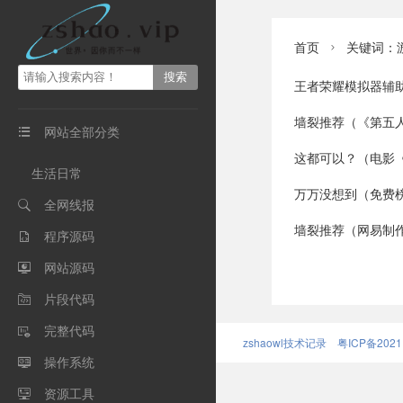
首页
关键词：

王者荣耀模拟器辅助●
墙裂推荐（《第五人格》第五艺术馆
网站全部分类

这都可以？（电影《战地：异种浩劫》热血
生活日常
万万没想到（免费榜重临第六，上线近三年
全网线报

墙裂推荐（网易制作人李哲揭秘《明日
程序源码

网站源码

片段代码

完整代码

zshaowl技术记录
粤ICP备2021
操作系统

资源工具
