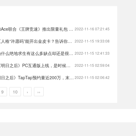
《王牌竞速》推出限量礼包 助力学子开启新赛道）绝对ace王牌竞速
2022-11-16 07:21:45
能开出金皮卡？告诉你答案，别交ZSS了！）第五人格许愿码紫皮卡第五人格
2022-11-15 19:33:08
求生有这么多缺点却还是很火？）绝地求生为什么不火绝地求生
2022-11-15 12:41:33
通版上线，是时候重新审视它的进阶之路了）明日之后pc端怎么下载?明日之后
2022-11-15 02:59:04
p预约量近200万，末日生存类手游市场蓄势待爆！）明日之后周年庆是几月几日明日之后
2022-11-15 02:06:42
9
10
›
››