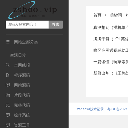
首页
关键词：

真没想到（攒机单点评：3000元
满满干货（LOL英雄联盟手游来
网站全部分类

暗区突围透视辅助工具有哪些●苹
生活日常
一篇读懂（玩家素质极高，劫掠游戏
全网线报

新鲜出炉（《王牌战争：文明重启》机
程序源码

网站源码

片段代码

完整代码

zshaowl技术记录
粤ICP备2021
操作系统

资源工具
