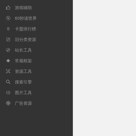
游戏辅助

60秒读世界

卡盟排行榜

旧分类资源

站长工具

常规框架

资源工具

搜索引擎

图片工具

广告资源
