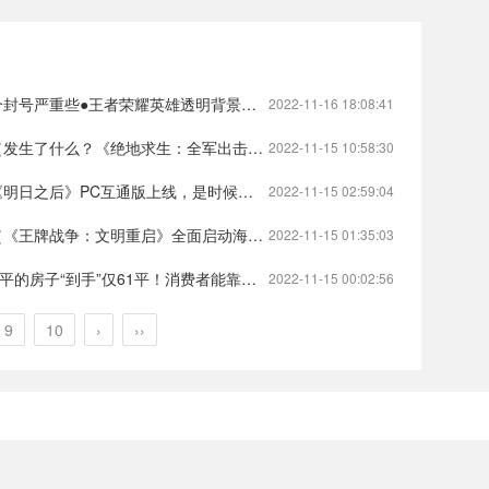
些●王者荣耀英雄透明背景素材（王者荣耀透视容易封号吗）
2022-11-16 18:08:41
《绝地求生：全军出击》停服了？）绝地求生全军出击为何下架绝地求生
2022-11-15 10:58:30
通版上线，是时候重新审视它的进阶之路了）明日之后pc端怎么下载?明日之后
2022-11-15 02:59:04
文明重启》全面启动海洋战役）王牌战争文明重启大熔炉王牌战争:文明重启
2022-11-15 01:35:03
消费者能靠自己算清公摊面积吗？开发商：不可能）100平的房子公摊面积25平方米暗区突围物资透视挂免费
2022-11-15 00:02:56
9
10
›
››