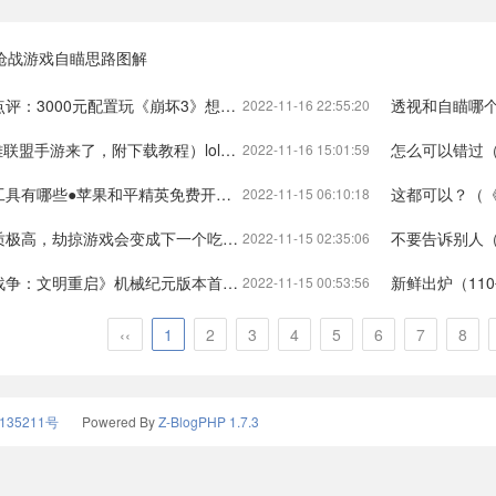
枪战游戏自瞄思路图解
配置玩《崩坏3》想多了）攒机6000元左右的配置单崩坏3
透视和自瞄哪个封号严重
2022-11-16 22:55:20
了，附下载教程）lol手游下载方法在哪英雄联盟手游
怎么可以错过（发生了什么？
2022-11-16 15:01:59
果和平精英免费开挂神器下载（暗区突围自瞄透视辅助）
这都可以？（《明日之后》PC互
2022-11-15 06:10:18
会变成下一个吃鸡吗？）素质最差的游戏暗区突围物资透视挂免费
不要告诉别人（《王牌战争：
2022-11-15 02:35:06
械纪元版本首曝）王牌战争文明重启有哪些版本王牌战争:文明重启
新鲜出炉（110平的房子“到手”仅61平！
2022-11-15 00:53:56
‹‹
1
2
3
4
5
6
7
8
135211号
Powered By
Z-BlogPHP 1.7.3