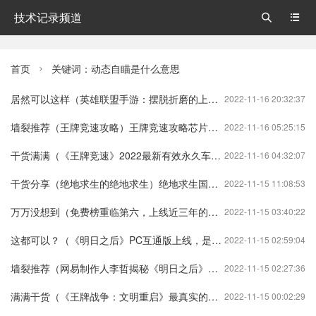
技术记录频道


首页
关键词：动态自瞄是什么意思

居然可以这样（英雄联盟手游：摆脱折磨的上分之选---天使）英雄联盟手游带上分英雄联盟手游
2022-11-16 20:32:37
墙裂推荐（王牌竞速攻略）王牌竞速攻略芯片王牌竞速
2022-11-16 05:25:15
干货满满（《王牌竞速》2022最新有效永久车兑换码大全）王牌竞速所有的兑换码王牌竞速
2022-11-16 04:32:07
干货分享（绝地求生的绝地求生）绝地求生国际服下载绝地求生
2022-11-15 11:08:53
万万没想到（免费榜重临第六，上线近三年的《明日之后》为什么还能这么六？）明日之后16号更新内容明日之后
2022-11-15 03:40:22
这都可以？（《明日之后》PC互通版上线，是时候重新审视它的进阶之路了）明日之后pc端怎么下载?明日之后
2022-11-15 02:59:04
墙裂推荐（网易制作人李哲揭秘《明日之后》：小众题材如何大众化成功）明日之后策划李哲微博明日之后
2022-11-15 02:27:36
满满干货（《王牌战争：文明重启》最真实的末日沙盒世界）王牌战争文明重启网易游戏王牌战争:文明重启
2022-11-15 00:02:29