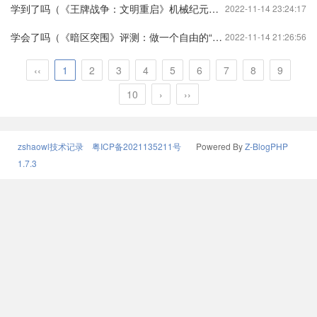
学到了吗（《王牌战争：文明重启》机械纪元，重装上阵！）王牌战争文明重启吉普车是怎么弄的王牌战争:文明重启
2022-11-14 23:24:17
学会了吗（《暗区突围》评测：做一个自由的“裸装刀仔”也挺好的）暗区突围近战武器伤害有区别吗暗区突围物资透视挂ios
2022-11-14 21:26:56
‹‹
1
2
3
4
5
6
7
8
9
10
›
››
zshaowl技术记录
粤ICP备2021135211号
Powered By
Z-BlogPHP
1.7.3