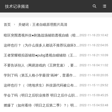
技术记录频道


首页
关键词：王者自瞄原理图片高清

暗区突围透视外挂●刺激战场辅助透视自瞄（暗区突围透视bug）
2022-11-16 23:10:42
这样也行？（为什么很多人都说不推荐玩崩坏3?）为什么很多人都说不推荐玩崩坏3了崩坏3
2022-11-16 22:04:05
王者荣耀模拟器辅助●pubg透视自瞄辅助（王者模拟器脚本）
2022-11-16 21:10:09
不要告诉别人（网易游戏的《王牌竞速》，要做的是竞速手游从没做到过的事情）王牌竞速是不是网易的王牌竞速
2022-11-16 04:11:02
学到了吗（第五人格小学最强“画神”，普通作业本神还原第五角色!）画画图片第五人格第五人格
2022-11-16 00:20:05
这样也行？（《绝地求生》外挂源代码被公布，或迎神仙大战时代？）绝地求生python源代码绝地求生
2022-11-15 11:29:52
学会了吗（明日之后职业推荐 明日之后什么职业好赚金条）明日之后哪个职业更赚金条?明日之后
2022-11-15 09:45:25
燃爆了（如何看待《明日之后第二季》？）明日之后和第二季有什么区别明日之后
2022-11-15 04:53:48