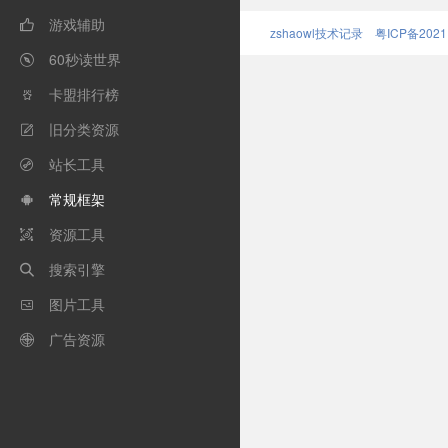
游戏辅助

zshaowl技术记录
粤ICP备2021
60秒读世界

卡盟排行榜

旧分类资源

站长工具

常规框架

资源工具

搜索引擎

图片工具

广告资源
