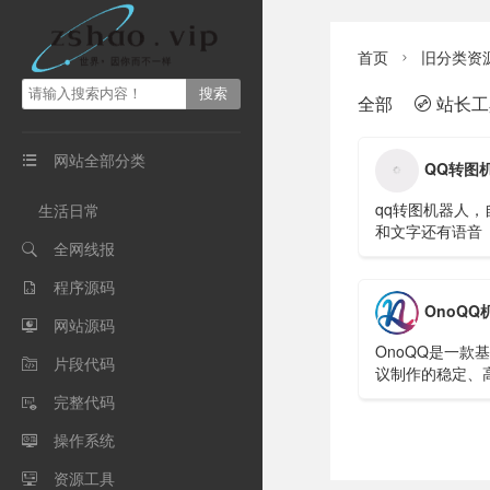
首页
旧分类资

全部
站长工

网站全部分类

QQ转图机器人|自动
qq转图机器人
生活日常
和文字还有语音
全网线报

程序源码

OnoQQ机器（o
网站源码

OnoQQ是一款基
片段代码

议制作的稳定、
框架，Air版免
完整代码

户首选），Pro
（商业用户必备
操作系统

资源工具
