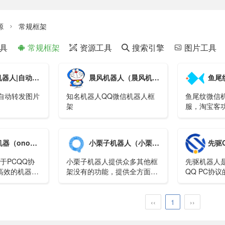
源
常规框架

具
常规框架
资源工具
搜索引擎
图片工具




转发（qq机器人怎么弄）
晨风机器人（晨风机器人还能用吗）
鱼尾纹微信
，自动转发图片
知名机器人QQ微信机器人框
鱼尾纹微信
架
服，淘宝客
noqq机器人官网）
小栗子机器人（小栗子机器人官网）
先驱QQ机
于PCQQ协
小栗子机器人提供众多其他框
先驱机器人
高效的机器人
架没有的功能，提供全方面的
QQ PC协
费开放（个人用
消息类型解析，同时内核采用
版功能更强
较新的手Q8.4.1保证其稳定运
）。
行
‹‹
1
››