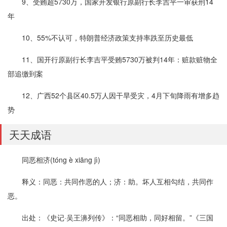
9、受贿超5730万，国家开发银行原副行长李吉平一审获刑14
年
10、55%不认可，特朗普经济政策支持率跌至历史最低
11、国开行原副行长李吉平受贿5730万被判14年：赃款赃物全
部追缴到案
12、广西52个县区40.5万人因干旱受灾，4月下旬降雨有增多趋
势
天天成语
同恶相济(tóng è xiāng jì)
释义：同恶：共同作恶的人；济：助。坏人互相勾结，共同作
恶。
出处：《史记·吴王濞列传》：“同恶相助，同好相留。”《三国