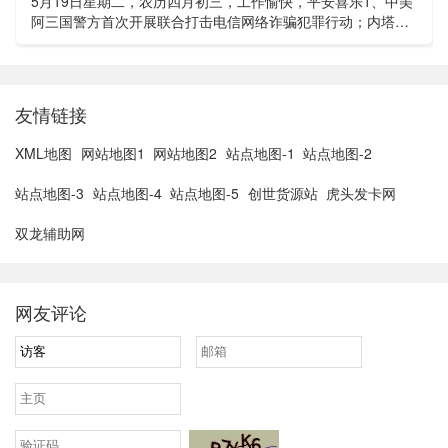
5月19日星期二，农历四月初三，工作愉快，平安喜乐1、中美
阿三国警方首次开展联合打击电信网络诈骗犯罪行动；内塔尼
亚胡与特朗普讨论重启对伊战事可能性2、湖北宣恩县汛情已致
3......
友情链接
XML地图
网站地图1
网站地图2
站点地图-1
站点地图-2
站点地图-3
站点地图-4
站点地图-5
创世货源站
虎头发卡网
双龙辅助网
网友评论