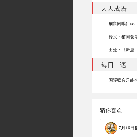
天天成语
猫鼠同眠(māo sh
释义：猫同老
出处：《新唐
每日一语
国际联合只能
猜你喜欢
7月16日星期四，农历六