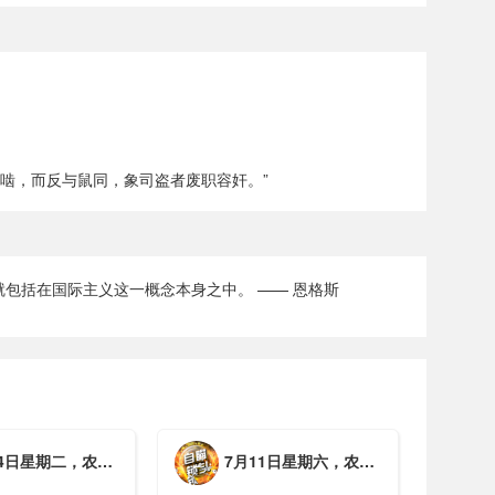
啮，而反与鼠同，象司盗者废职容奸。”
包括在国际主义这一概念本身之中。 —— 恩格斯
期二，农历六月初一，工作愉快，平安喜乐
7月11日星期六，农历五月廿七，周末愉快，平安喜乐