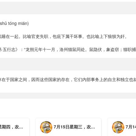
ǔ tóng mián)
鼠睡在一起。比喻官吏失职，包庇下属干坏事。也比喻上下狼狈为奸。
书·五行志》：“龙朔元年十一月，洛州猫鼠同处。鼠隐伏，象盗窃；猫职捕
存在于国家之间，因而这些国家的存在，它们内部事务上的自主和独立也就
月初三，工作愉快，平安喜乐
7月15日星期三，农历六月初二，工作愉快，平安喜乐
7月14日星