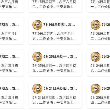
，农历六月初
7月15日星期三，农历六月初
7月14日星
平安喜乐1、
二，工作愉快，平安喜乐1、
一，工作愉
察；美军称对
回应美方航行“保护费”威胁，
沈阳全市今
钟打击2、美
伊朗议会正式提出霍尔木兹法
施，浑南区
特朗普召集会
案2、全球首款实体瘤CAR-T
停业2、广
月廿六，工作愉快，平安喜乐
7月9日星期四，农历五月廿五，工作愉快，平安喜乐
5月28日星
攻3、深圳一
细胞治疗走向临床，上海多家
计发现登革热
医院开......
治愈出院1....
，农历五月廿
7月9日星期四，农历五月廿
5月28日星
平安喜乐1、
五，工作愉快，平安喜乐1、
二，工作愉
库洪灾已致26
超强台风“巴威”可能正面登
特朗普称将
联2、甘肃陇南
陆，防汛形势严峻复杂2、国
清德“谈谈”
林场工人遇
家科技进步一等奖！同济大学
果(金)埃博
月初十，工作愉快，平安喜乐
5月25日星期一，农历四月初九，工作愉快，平安喜乐
5月24日星
近6旬3、近亿
为纳米制造铸就“精准标尺”3、
初期，主要
四川宜宾高......
触3、......
，农历四月初
5月25日星期一，农历四月初
5月24日星
平安喜乐1、
九，工作愉快，平安喜乐1、
八，工作愉
航天工程师仍
神舟二十三号载人飞船与空间
山西留神峪
密文件，获刑
站组合体完成自主快速交会对
已造成90人
十三号载人飞
接2、山洪等地质灾害风险
一煤矿爆炸
月初六，工作愉快，平安喜乐
5月21日星期四，农历四月初五，工作愉快，平安喜乐
5月20日星
体完成自主快
大，重庆永川连续暴雨已致17
下38人正在
人失联，1人......
清赶赴山.....
，农历四月初
5月21日星期四，农历四月初
5月20日星
平安喜乐1、
五，工作愉快，平安喜乐1、
四，工作愉
”期间珠江流
湖南石门强降雨致5人遇难11
失联人员均