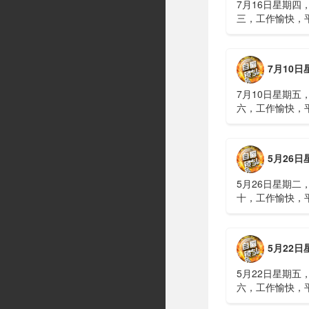
7月16日星期四
三，工作愉快，
习近平在上海考
伊朗进行了90分
伊战争或升级，
7月10日星期五，农历五
议讨论大规模进
商住楼加装......
7月10日星期五
六，工作愉快，
广西南宁六蓝水
人遇难、7人失
山体滑坡：21名
5月26日星期二，农历四
难，年龄最长者
元高标......
5月26日星期二
十，工作愉快，
明知对方间谍，
偷拍出卖大量涉
15年2、神舟二
5月22日星期五，农历四
船与空间站组合
速交会对接......
5月22日星期五
六，工作愉快，
水利部：“龙舟水