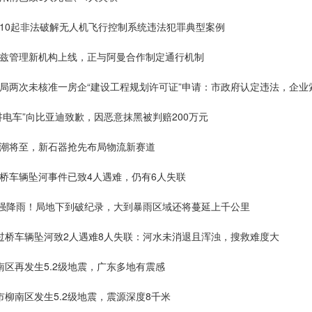
布10起非法破解无人机飞行控制系统违法犯罪典型案例
木兹管理新机构上线，正与阿曼合作制定通行机制
规局两次未核准一房企“建设工程规划许可证”申请：市政府认定违法，企业
讲电车”向比亚迪致歉，因恶意抹黑被判赔200万元
浪潮将至，新石器抢先布局物流新赛道
过桥车辆坠河事件已致4人遇难，仍有6人失联
般的强降雨！局地下到破纪录，大到暴雨区域还将蔓延上千公里
江过桥车辆坠河致2人遇难8人失联：河水未消退且浑浊，搜救难度大
南区再发生5.2级地震，广东多地有震感
市柳南区发生5.2级地震，震源深度8千米