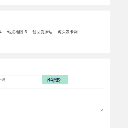
5人生还、10人
打击电信网络诈骗犯罪行动；
州中南部5县昨日出
内塔尼亚胡与特朗普讨论重启
20县降大暴雨
对伊战事可能性2、湖北宣恩
县汛情已致3......
4
站点地图-5
创世货源站
虎头发卡网