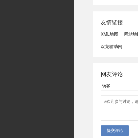
域可能发生洪水
冠脉支架接续采
达第一财季营收
友情链接
3、司法部：......
XML地图
网站地
双龙辅助网
网友评论
提交评论