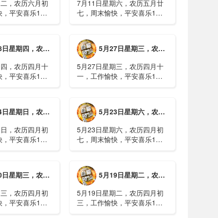
期二，农历六月初
7月11日星期六，农历五月廿
快，平安喜乐1、
七，周末愉快，平安喜乐1、
日实行紧急避险措
浙江沿海多市提升防台风应急
停课停工停产停运
响应至Ⅱ级2、广西镇龙乡仍有
西梧州万秀区：累
8000多人被困，总台记者徒步
期四，农历四月十二，工作愉快，平安喜乐
5月27日星期三，农历四月十一，工作愉快，平安喜乐
病例228例，已
近6小时抵达乡政府3、上海发
..
布海......
期四，农历四月十
5月27日星期三，农历四月十
快，平安喜乐1、
一，工作愉快，平安喜乐1、
就美对台军售和赖
山西煤矿爆炸事故教训惨痛，
，国台办回应2、刚
多地领导干部深入井下督导
拉疫情仍处于暴发
2、媒体：重庆永川一村会计
期日，农历四月初八，工作愉快，平安喜乐
5月23日星期六，农历四月初七，周末愉快，平安喜乐
传播方式为体液接
打电话叫醒乡亲后失联，遗体
被找到确认遇难......
期日，农历四月初
5月23日星期六，农历四月初
快，平安喜乐1、
七，周末愉快，平安喜乐1、
煤矿瓦斯爆炸事故
事关公租房、随迁子女教育等
遇难2、山西沁源
保障，国务院印发《关于推行
已致8人死亡，井
常住地提供基本公共服务的实
期三，农历四月初四，工作愉快，平安喜乐
5月19日星期二，农历四月初三，工作愉快，平安喜乐
全力搜救3、张国
施意见》2、珠江流域进入“龙
.
舟水”降雨......
期三，农历四月初
5月19日星期二，农历四月初
快，平安喜乐1、
三，工作愉快，平安喜乐1、
已找到，广西环江
中美阿三国警方首次开展联合