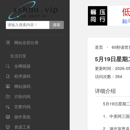
网站全部分类

首页
60秒读世

生活日常
5月19日星
全网线报

更新时间：2026-05-1
程序源码
访问次数：354

网站源码

详细介绍
片段代码

5月19日星期
完整代码

1、中美阿三
操作系统

资源工具

2、湖北宣恩县