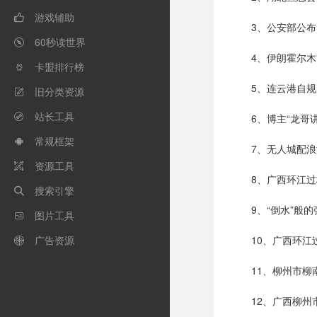
游戏辅助

3、公安部公
60秒读世界

4、伊朗霍尔
卡盟排行榜

5、连云港自
旧分类资源

站长工具
6、博主“龙哥

常规框架

7、无人城配
资源工具

8、广西环江
搜索引擎

9、“倒水”
图片工具

广告资源
10、广西环

11、柳州市柳
12、广西柳州