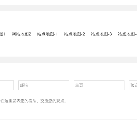
2、国家组织
人失联：全县超10万人受灾，
车辆坠河事件
购开标；英伟
水位正逐步回落2、俄罗斯总
遇难2、贵
大增超预期
统普京抵达北京；美国30年期
现特大暴雨，
国债收......
3、边境......
图1
网站地图2
站点地图-1
站点地图-2
站点地图-3
站点地图-